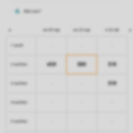
wo 09 sep
wo 23 sep
vr 02 okt
-
-
-
1 nacht
459
389
519
2 nachten
519
-
-
3 nachten
-
-
-
4 nachten
-
-
-
5 nachten