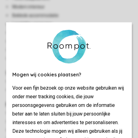
Modern interieur
Beklede accommodatie
Landelijke omgeving
Gelijkvloers
Centrale verwarming
Enkele traptreden naar accommodatie
Huisdiervrij
Slaapkamer(s)
Mogen wij cookies plaatsen?
Slaapkamer met 2-persoonsbed
Voor een fijn bezoek op onze website gebruiken wij
Slaapkamer met twee 1-persoonsbedden
onder meer tracking cookies, die jouw
Buiten
persoonsgegevens gebruiken om de informatie
Afgesloten terras
beter aan te laten sluiten bij jouw persoonlijke
Luxe bubbelbad (buiten)
interesses en om advertenties te personaliseren.
Terrasmeubilair
Deze technologie mogen wij alleen gebruiken als jij