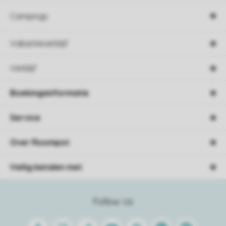
Campings
Vakantieverblijf
Verblijf
Boekingsinformatie
Service
Over Roompot
Veilig betalen met
Follow Us
Facebook
Instagram
Tiktok
Youtube
Pinterest
Linkedin
Spotify