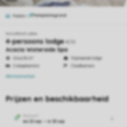
Foto's
6
Woodland Lakes
4-persoons lodge
4C10
Acacia Waterside Spa
Circa 56 m²
Vrijstaande lodge
2 slaapkamers
2 badkamers
Alle
kenmerken
Prijzen en beschikbaarheid