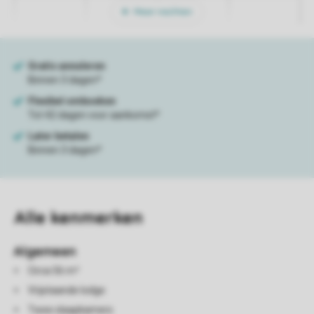
Meer nachten
Alle
kenmerken
Algemeen
Circa 56 m²
Vrijstaande lodge
Twee slaapkamers