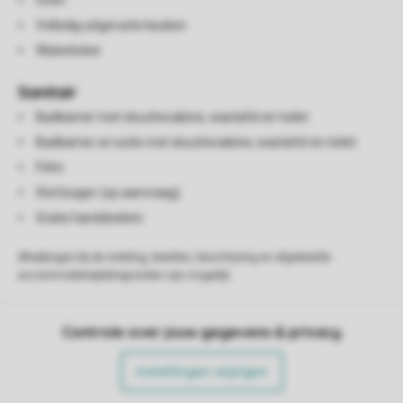
Oven
Volledig uitgeruste keuken
Waterkoker
Sanitair
Badkamer met douchecabine, wastafel en toilet
Badkamer en suite met douchecabine, wastafel en toilet
Föhn
Stofzuiger (op aanvraag)
Gratis handdoeken
Afwijkingen bij de indeling, beelden, beschrijving en afgebeelde
accommodatieplattegronden zijn mogelijk.
Controle over jouw gegevens & privacy
Instellingen wijzigen