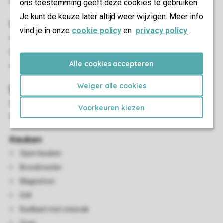
Parkeren vlakbij de accommodatie
ons toestemming geeft deze cookies te gebruiken.
Je kunt de keuze later altijd weer wijzigen. Meer info
Woon-/eetkamer
vind je in onze
cookie policy
en
privacy policy
.
Smart-tv
USB-aansluiting
Alle cookies accepteren
HDMI-aansluiting
Weiger alle cookies
Kindervoorzieningen
Bedlinnen voor het babybedje is niet aanwezig
Voorkeuren kiezen
Kinderstoel (tegen betaling)
Keuken
Open keuken
Broodrooster
Magnetron
Grill
Koelkast met vriesvak