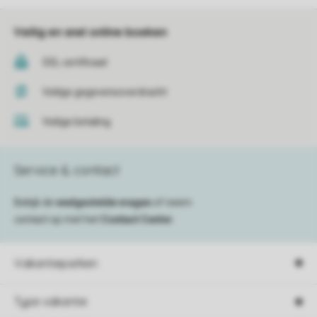
Veilig en snel online boeken
SSL certificaat
Veilige gegevensoverdracht
Veilige betaling
Service & contact
Bekijk de
veelgestelde vragen
of neem
contact op met het
Contact Center
.
Vakantieparken
Type vakantie