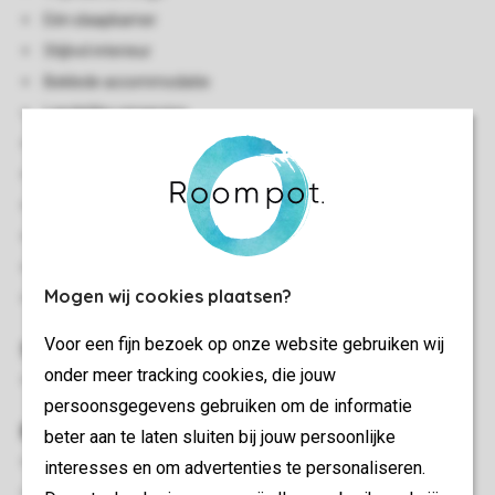
Eén slaapkamer
Stijlvol interieur
Beklede accommodatie
Landelijke omgeving
Gelijkvloers
Centrale verwarming
Enkele traptreden naar accommodatie
Gratis wifi
Rookvrij
Mogen wij cookies plaatsen?
Huisdieren toegestaan
Voor een fijn bezoek op onze website gebruiken wij
Slaapkamer(s)
onder meer tracking cookies, die jouw
Slaapkamer met 2-persoonsbed
persoonsgegevens gebruiken om de informatie
Buiten
beter aan te laten sluiten bij jouw persoonlijke
Terrasmeubilair
interesses en om advertenties te personaliseren.
Afgesloten terras