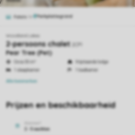
Foto's
14
Woodland Lakes
2-persoons chalet
2CP1
Pear Tree (Pet)
Circa 35 m²
Vrijstaande lodge
1 slaapkamer
1 badkamer
Alle
kenmerken
Prijzen en beschikbaarheid