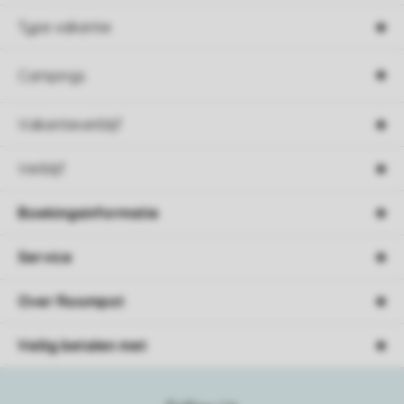
Type vakantie
Campings
Vakantieverblijf
Verblijf
Boekingsinformatie
Service
Over Roompot
Veilig betalen met