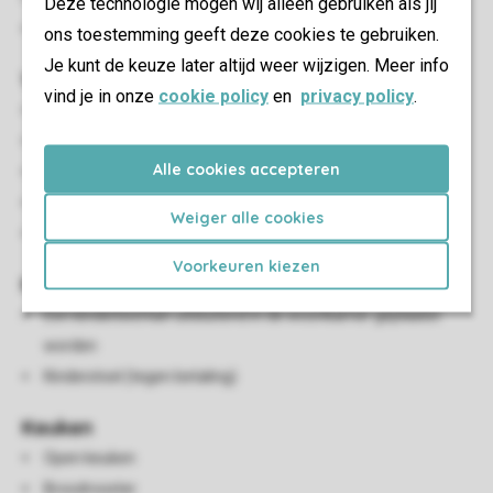
Deze technologie mogen wij alleen gebruiken als jij
Parkeren in de buurt van de accommodatie
ons toestemming geeft deze cookies te gebruiken.
Je kunt de keuze later altijd weer wijzigen. Meer info
Woon-/eetkamer
vind je in onze
cookie policy
en
privacy policy
.
Zithoek
Eethoek
Alle cookies accepteren
Smart-tv
HDMI-aansluiting
Weiger alle cookies
USB-aansluiting
Voorkeuren kiezen
Kindervoorzieningen
Een kinderbed kan uitsluitend in de woonkamer geplaatst
worden
Kinderstoel (tegen betaling)
Keuken
Open keuken
Broodrooster