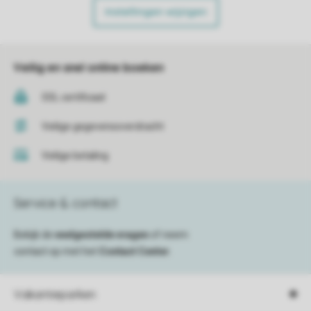
Instellingen wijzigen
Veilig en snel online boeken
SSL certificaat
Veilige gegevensoverdracht
Veilige betaling
Service & contact
Bekijk de
veelgestelde vragen
of neem
contact op met het
Contact Center
.
Vakantieparken