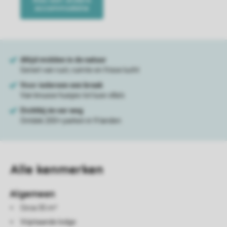
Alle
kenmerken
Algemeen
Circa 35 m²
Vrijstaande lodge