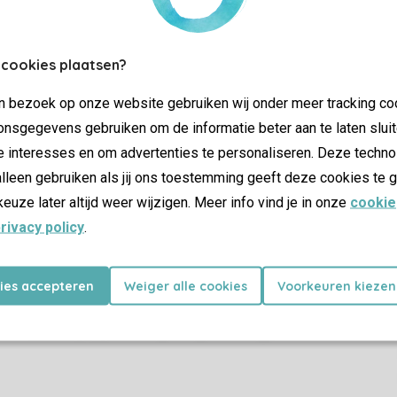
Woon-/eetkamer
 cookies plaatsen?
Zithoek
Eethoek
jn bezoek op onze website gebruiken wij onder meer tracking co
Dvd-speler
nsgegevens gebruiken om de informatie beter aan te laten sluit
Flatscreen-tv
e interesses en om advertenties te personaliseren. Deze techno
HDMI-aansluiting
lleen gebruiken als jij ons toestemming geeft deze cookies te g
Digitale radio
keuze later altijd weer wijzigen. Meer info vind je in onze
cookie
rivacy policy
.
Kindervoorzieningen
Kinderbed (op aanvraag)
Een kinderbed kan uitsluitend in de woonkamer geplaatst
kies accepteren
Weiger alle cookies
Voorkeuren kiezen
worden
Kinderzitje (op aanvraag en tegen betaling)