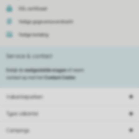
SSL certificaat
Veilige gegevensoverdracht
Veilige betaling
Service & contact
Bekijk de
veelgestelde vragen
of neem
contact op met het
Contact Center
.
Vakantieparken
Type vakantie
Campings