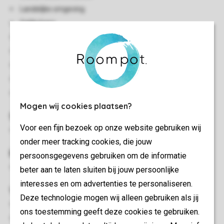
Landelijke omgeving
Gelijkvloers
Centrale verwarming
Bereikbaar via trap
Geen lift aanwezig
Rookvrij
Huisdiervrij
Mogen wij cookies plaatsen?
Slaapkamer(s)
Voor een fijn bezoek op onze website gebruiken wij
Slaapkamer met 2-persoonsbed
onder meer tracking cookies, die jouw
Buiten
persoonsgegevens gebruiken om de informatie
Parkeren op de centrale parkeerplaats
beter aan te laten sluiten bij jouw persoonlijke
interesses en om advertenties te personaliseren.
Woon-/eetkamer
Deze technologie mogen wij alleen gebruiken als jij
Bedbank
ons toestemming geeft deze cookies te gebruiken.
Eethoek