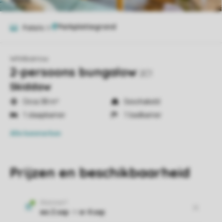
Foto's
8
Whitbarrow
2-persoons bungalow
2C1
Skiddaw
Circa 38 m²
Geschakeld
1 slaapkamer
1 badkamer
Alle
kenmerken
Prijzen en beschikbaarheid