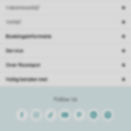
Vakantieverblijf
Verblijf
Boekingsinformatie
Service
Over Roompot
Veilig betalen met
Follow Us
Facebook
Instagram
Tiktok
Youtube
Pinterest
Linkedin
Spotify