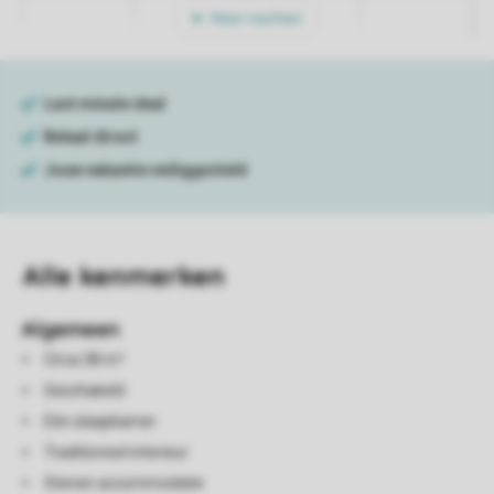
Meer nachten
Alle
kenmerken
Algemeen
Circa 38 m²
Geschakeld
Eén slaapkamer
Traditioneel interieur
Stenen accommodatie