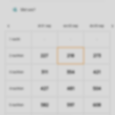
di 01 sep
wo 02 sep
do 03 sep
-
-
-
1 nacht
227
218
273
2 nachten
311
354
421
3 nachten
427
481
504
4 nachten
582
597
608
5 nachten