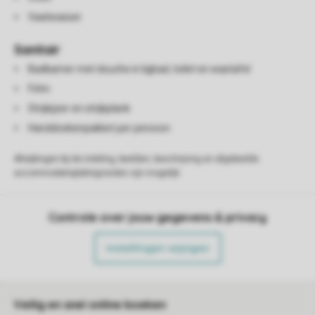
Vaatwasser
Sanitair
Badkamer met douche in ligbad, toilet en wastafel
Föhn
Strijkijzer en strijkplank
Handdoekenpakket per persoon
Afwijkingen bij de indeling, beelden, beschrijving en afgebeelde
accommodatieplattegronden zijn mogelijk.
Controle over jouw gegevens & privacy
Instellingen wijzigen
Veilig en snel online boeken