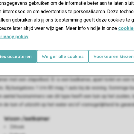
nsgegevens gebruiken om de informatie beter aan te laten sluit
e interesses en om advertenties te personaliseren. Deze techno
lleen gebruiken als jij ons toestemming geeft deze cookies te g
keuze later altijd weer wijzigen. Meer info vind je in onze
cookie
rivacy policy
.
kies accepteren
Weiger alle cookies
Voorkeuren kiezen
 beschikt over een woonkamer met open haard en tv, een keuken
met een stapelbed. Er is een badkamer, apart toilet en een tuin
ats. Bij bungalows 1 t/m 83 mag 1 auto bij de woning. Sommige b
ntal huisnummers van dit type heeft een tuin op het zuiden, ligg
n de tuin of uitzicht op het water en/of vismogelijkheid te garan
Woon-/eetkamer
Zithoek