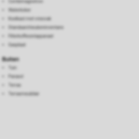
Combimagnetron
Waterkoker
Koelkast met vriesvak
Standaard keukeninventaris
Filterkoffiezetapparaat
Gasplaat
Buiten
Tuin
Parasol
Terras
Terrasmeubilair