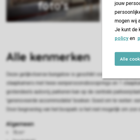
foto's
jouw persoo
persoonlijk
mogen wij a
Je kunt de 
policy
en
p
Alle
kenmerken
Alle coo
Deze gelijkvloerse bungalow is geschikt voor 6 personen en
slaapkamers met twee eenpersoonsboxsprings en 1 slaapkamer 
grotendeels autovrij; parkeren kan op de centrale parkeerpla
'gerenoveerde accommodatie' boeken. Goed om te weten: een aa
Door begroeiing van het bospark is het niet mogelijk om zon i
Algemeen
70 m²