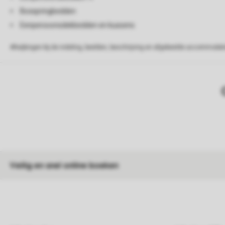
Boxspringbedden
Eenpersoonsdekbedden en kussens
Afwijkingen bij de indeling, beelden, beschrijving en afgebeelde accommodati
Veilig en snel online boeken