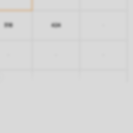
318
424
-
-
-
-