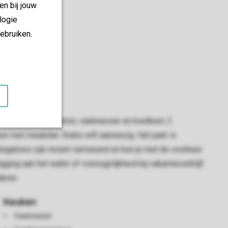
en bij jouw
logie
ebruiken.
 met combimagnetron, vaatwasser en koelkast, 2
 met meubilair. Gratis wifi aanwezig. Het park is
ungalows zijn recent vernieuwd en kun je met de voorkeur
ing aan het water of vismogelijkheid bij vakantieverblijf.
deren.
Keuken
Vaatwasser