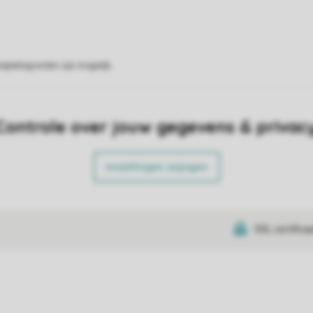
eplattegronden zijn mogelijk.
Controle over jouw gegevens & privac
Instellingen wijzigen
SSL certifica