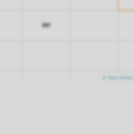
397
-
-
-
Meer nachten