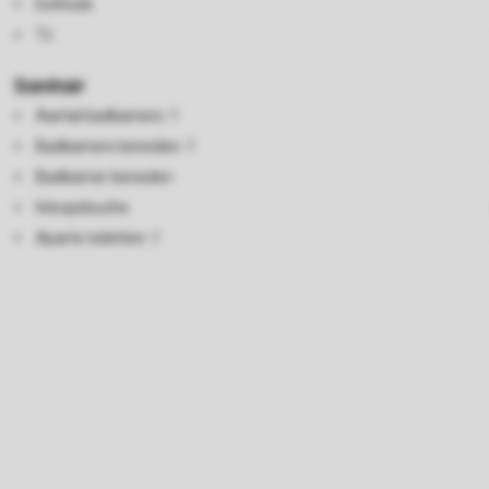
Eethoek
Tv
Sanitair
Aantal badkamers: 1
Badkamers beneden: 1
Badkamer beneden
Inloopdouche
Aparte toiletten: 1