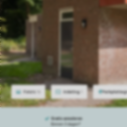
Foto's
16
Indeling
1