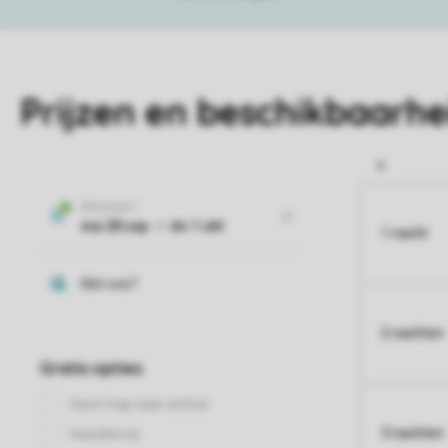
Prijzen en beschikbaarhe
1 nacht
2 nachten
3 nachten