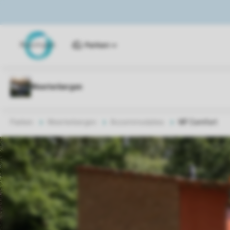
Parken
Parken
Weerterbergen
Accommodaties
WF Comfort