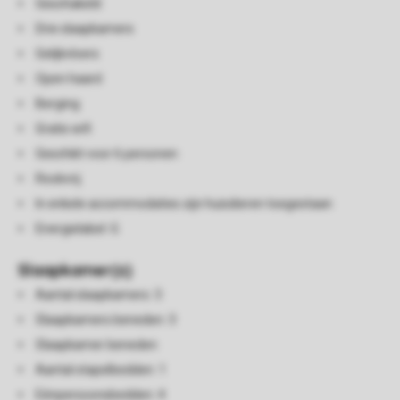
Geschakeld
Drie slaapkamers
Gelijkvloers
Open haard
Berging
Gratis wifi
Geschikt voor 6 personen
Rookvrij
In enkele accommodaties zijn huisdieren toegestaan
Energielabel: G
Slaapkamer(s)
Aantal slaapkamers: 3
Slaapkamers beneden: 3
Slaapkamer beneden
Aantal stapelbedden: 1
Eénpersoonsbedden: 4