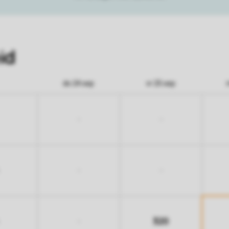
id
do 24 sep
vr 25 sep
-
-
-
-
320
-