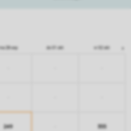
ma 28 sep
do 01 okt
vr 02 okt
-
-
-
-
-
-
249
355
-