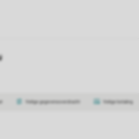
y
at
Veilige gegevensoverdracht
Veilige betaling