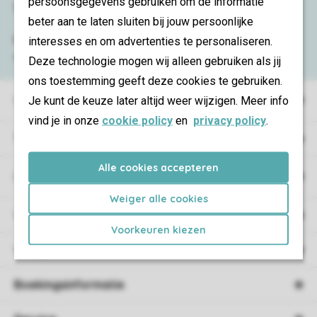
persoonsgegevens gebruiken om de informatie
Service & contact
beter aan te laten sluiten bij jouw persoonlijke
Bekijk de
veelgestelde vragen
of neem
interesses en om advertenties te personaliseren.
contact op met het
Contact Center
.
Deze technologie mogen wij alleen gebruiken als jij
ons toestemming geeft deze cookies te gebruiken.
Vakantieparken
Je kunt de keuze later altijd weer wijzigen. Meer info
vind je in onze
cookie policy
en
privacy policy
.
Type vakantie
Alle cookies accepteren
Campings
Weiger alle cookies
Vakantieverblijf
Voorkeuren kiezen
Verblijf
Boekingsinformatie