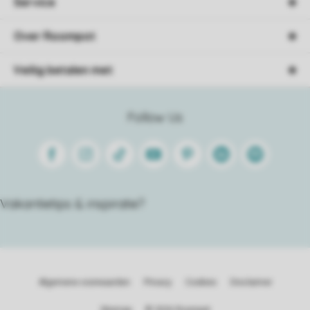
Service
Over Roompot
Veilig betalen met
Follow Us
Facebook
Instagram
Tiktok
Youtube
Pinterest
Linkedin
Spotify
Vakantietips & inspiratie?
Algemene voorwaarden
Privacy
Cookies
Disclaimer