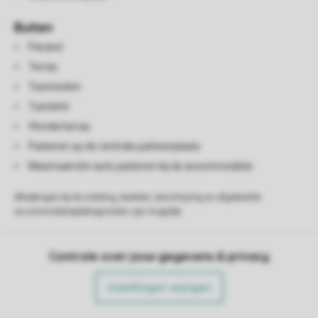
Buiten
Parasol
Terras
Tuinstoelen
Tuintafel
Vlonderterras
Parkeren op de centrale parkeerplaats
Maximaal één auto parkeren bij de accommodatie
Afwijkingen bij de indeling, beelden, beschrijving en afgebeelde
accommodatieplattegronden zijn mogelijk.
Controle over jouw gegevens & privacy
Instellingen wijzigen