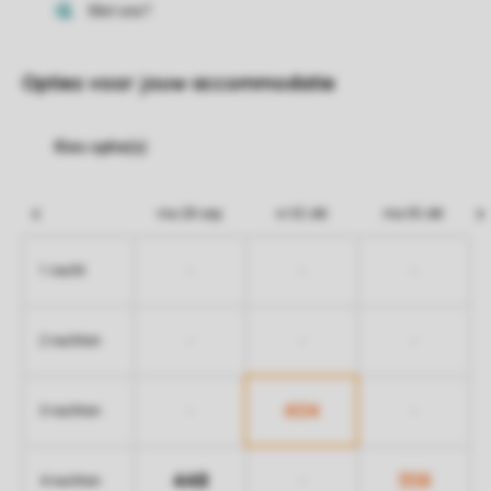
Opties voor jouw accommodatie
ma 28 sep
vr 02 okt
ma 05 okt
-
-
-
1 nacht
-
-
-
2 nachten
404
-
-
3 nachten
448
358
-
4 nachten