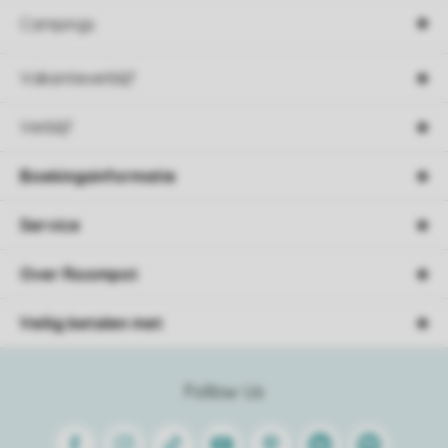
Campings
Vakantieverblijf
Verblijf
Boekingsinformatie
Service
Over Roompot
Veilig betalen met
Follow Us
Facebook
Instagram
Tiktok
Youtube
Pinterest
Linkedin
Spotify