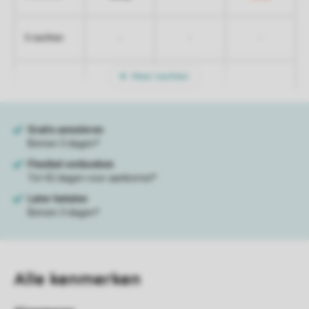
-
-
-
5 nachten
Meer nachten
Alle
kenmerken