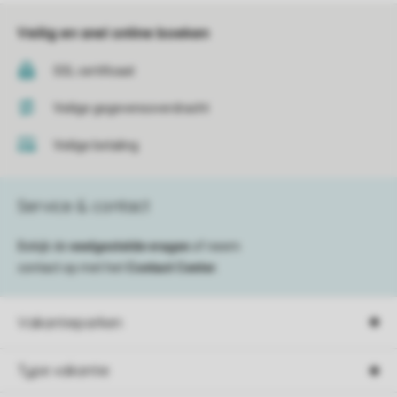
Veilig en snel online boeken
SSL certificaat
Veilige gegevensoverdracht
Veilige betaling
Service & contact
Bekijk de
veelgestelde vragen
of neem
contact op met het
Contact Center
.
Vakantieparken
Type vakantie