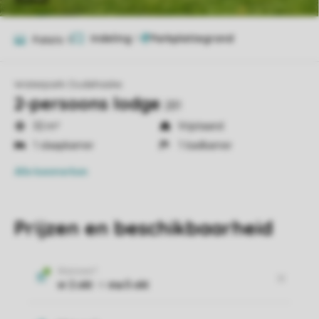
Indeling
1
Foto's
9
Waterpark Oudehaske
2-persoons lodge
2B1
32 m²
Vrijstaand
1 slaapkamer
1 badkamer
Alle
kenmerken
Prijzen en beschikbaarheid