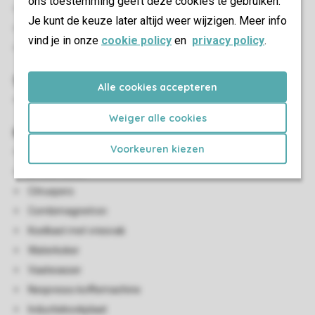
ons toestemming geeft deze cookies te gebruiken.
Eethoek
Je kunt de keuze later altijd weer wijzigen. Meer info
Smart-tv
vind je in onze
cookie policy
en
privacy policy
.
Airconditioning
Sanitair
Alle cookies accepteren
Badkamer en suite met inloopdouche, toilet en wastafel
Weiger alle cookies
Keuken
Voorkeuren kiezen
Open keuken
Broodrooster
Citruspers
Combimagnetron
Koelkast met vriesvak
Waterkoker
Vaatwasser
Nespresso koffiemachine
Inductiekookplaat