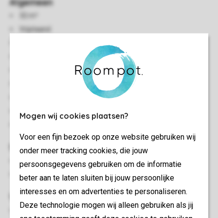
Algemeen
32 m²
Vrijstaand
Eén slaapkamer
Houten accommodatie
Gelegen aan het water
Gelijkvloers
Elektrische verwarming
Rookvrij
Mogen wij cookies plaatsen?
Zonnepanelen aanwezig
Voor een fijn bezoek op onze website gebruiken wij
Slaapkamer(s)
onder meer tracking cookies, die jouw
Slaapkamer met twee 1-persoons boxsprings
persoonsgegevens gebruiken om de informatie
Horren
beter aan te laten sluiten bij jouw persoonlijke
interesses en om advertenties te personaliseren.
Woon-/eetkamer
Deze technologie mogen wij alleen gebruiken als jij
Zithoek