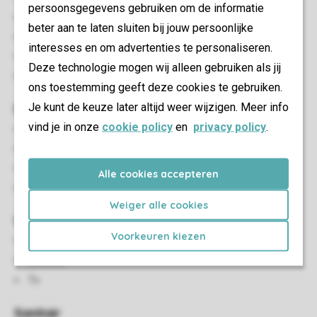
persoonsgegevens gebruiken om de informatie
Gratis wifi
beter aan te laten sluiten bij jouw persoonlijke
Geschikt voor 6 personen
interesses en om advertenties te personaliseren.
Rookvrij
Deze technologie mogen wij alleen gebruiken als jij
Energielabel: G
ons toestemming geeft deze cookies te gebruiken.
Je kunt de keuze later altijd weer wijzigen. Meer info
Slaapkamer(s)
vind je in onze
cookie policy
en
privacy policy
.
Aantal slaapkamers: 3
Eénpersoonsbedden: 6
Boxspringbedden
Alle cookies accepteren
Eenpersoonsdekbedden en kussens
Weiger alle cookies
Woon-/eetkamer
Voorkeuren kiezen
Zithoek
Eethoek
Tv
Sanitair