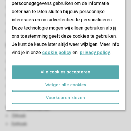
persoonsgegevens gebruiken om de informatie
Gratis wifi
beter aan te laten sluiten bij jouw persoonlijke
Geschikt voor 4 personen
interesses en om advertenties te personaliseren.
Rookvrij
Deze technologie mogen wij alleen gebruiken als jij
Energielabel: G
ons toestemming geeft deze cookies te gebruiken.
Je kunt de keuze later altijd weer wijzigen. Meer info
Slaapkamer(s)
vind je in onze
cookie policy
en
privacy policy
.
Aantal slaapkamers: 2
Slaapkamers beneden: 1
Slaapkamers boven: 1
Alle cookies accepteren
Slaapkamer beneden
Weiger alle cookies
Eénpersoonsbedden: 4
Eenpersoonsdekbedden en kussens
Voorkeuren kiezen
Woon-/eetkamer
Zithoek
Eethoek