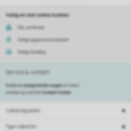
Veilig en snel online boeken
SSL certificaat
Veilige gegevensoverdracht
Veilige betaling
Service & contact
Bekijk de
veelgestelde vragen
of neem
contact op met het
Contact Center
.
Vakantieparken
Type vakantie