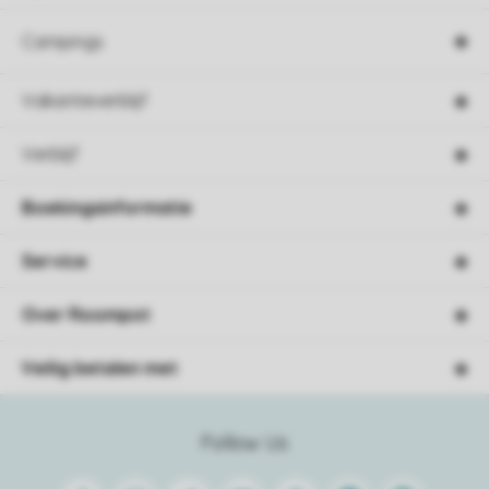
Campings
Vakantieverblijf
Verblijf
Boekingsinformatie
Service
Over Roompot
Veilig betalen met
Follow Us
Facebook
Instagram
Tiktok
Youtube
Pinterest
Linkedin
Spotify