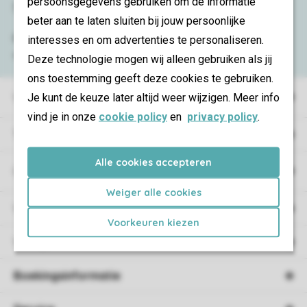
persoonsgegevens gebruiken om de informatie
Service & contact
beter aan te laten sluiten bij jouw persoonlijke
Bekijk de
veelgestelde vragen
of neem
interesses en om advertenties te personaliseren.
contact op met het
Contact Center
.
Deze technologie mogen wij alleen gebruiken als jij
ons toestemming geeft deze cookies te gebruiken.
Vakantieparken
Je kunt de keuze later altijd weer wijzigen. Meer info
vind je in onze
cookie policy
en
privacy policy
.
Type vakantie
Alle cookies accepteren
Campings
Weiger alle cookies
Vakantieverblijf
Voorkeuren kiezen
Verblijf
Boekingsinformatie