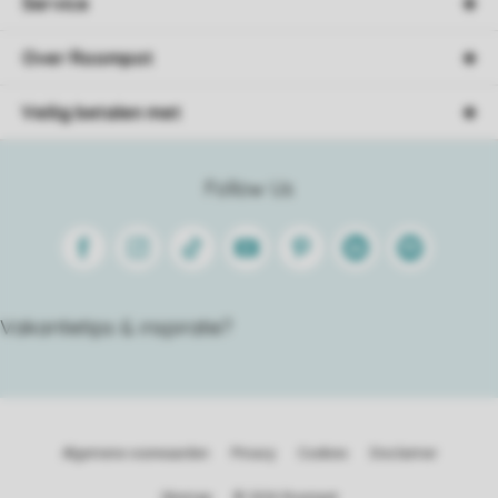
Service
Over Roompot
Veilig betalen met
Follow Us
Facebook
Instagram
Tiktok
Youtube
Pinterest
Linkedin
Spotify
Vakantietips & inspiratie?
Algemene voorwaarden
Privacy
Cookies
Disclaimer