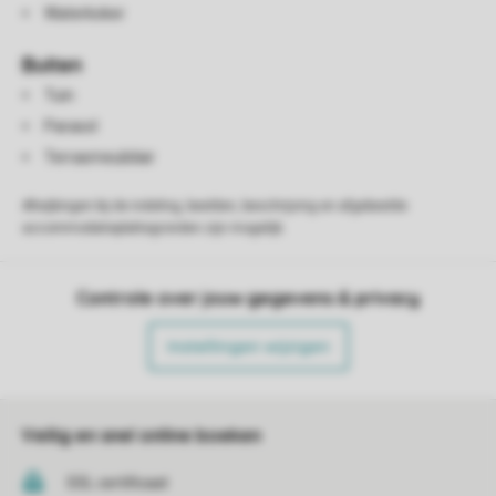
Waterkoker
Buiten
Tuin
Parasol
Terrasmeubilair
Afwijkingen bij de indeling, beelden, beschrijving en afgebeelde
accommodatieplattegronden zijn mogelijk.
Controle over jouw gegevens & privacy
Instellingen wijzigen
Veilig en snel online boeken
SSL certificaat