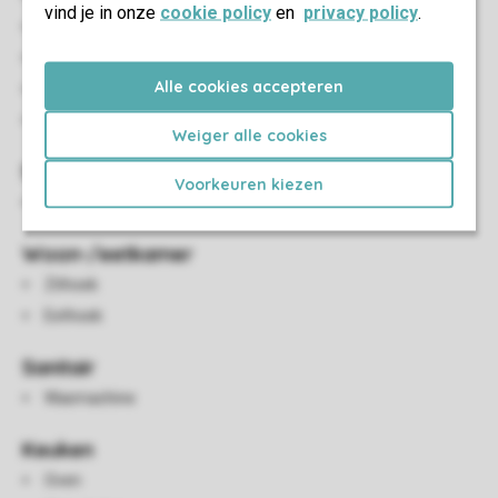
vind je in onze
cookie policy
en
privacy policy
.
Geschikt voor 6 personen
Rookvrij
Alle cookies accepteren
Huisdiervrij
Energielabel: B
Weiger alle cookies
Slaapkamer(s)
Voorkeuren kiezen
Aantal slaapkamers: 3
Woon-/eetkamer
Zithoek
Eethoek
Sanitair
Wasmachine
Keuken
Oven