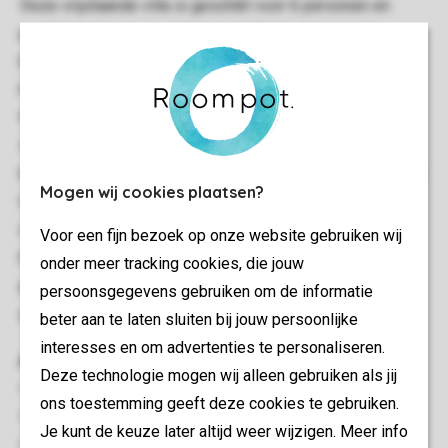
Deze vrijstaande villa is geschikt voor 6 personen en
prachtig gelegen aan de bosrand. De begane grond
beschikt over een woonkamer met televisie en een
keuken met koelkast, combimagnetron,
thermosstaatkraan, vaatwasser en waterkoker. Er zijn 3
slaapkamers met boxspringbedden. De villa heeft zowel
boven als beneden een badkamer met een douche en een
Mogen wij cookies plaatsen?
toilet. Boek je een woning met een ligbad, dan is er in
deze badkamer geen aparte douchecabine. De villa
Voor een fijn bezoek op onze website gebruiken wij
beschikt over een terras met tuinmeubilair en
onder meer tracking cookies, die jouw
parkeergelegenheid bij het verblijf. Je kunt gratis
persoonsgegevens gebruiken om de informatie
gebruikmaken van wifi.
beter aan te laten sluiten bij jouw persoonlijke
interesses en om advertenties te personaliseren.
Algemeen
Deze technologie mogen wij alleen gebruiken als jij
115 m²
ons toestemming geeft deze cookies te gebruiken.
Minimaal 3 slaapkamers
Je kunt de keuze later altijd weer wijzigen. Meer info
Gratis wifi