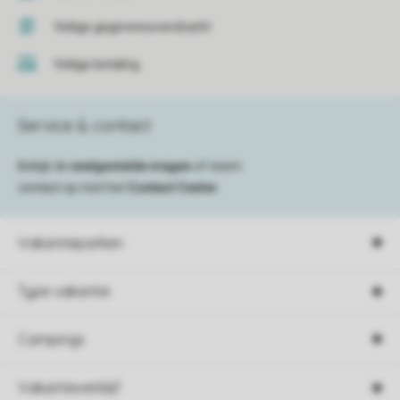
Veilige gegevensoverdracht
Veilige betaling
Service & contact
Bekijk de
veelgestelde vragen
of neem
contact op met het
Contact Center
.
Vakantieparken
Type vakantie
Campings
Vakantieverblijf