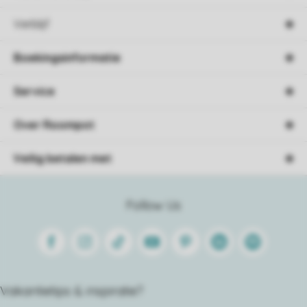
Verblijf
Boekingsinformatie
Service
Over Roompot
Veilig betalen met
Follow Us
Facebook
Instagram
Tiktok
Youtube
Pinterest
Linkedin
Spotify
Vakantietips & inspiratie?