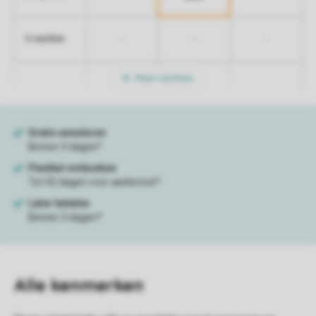
-
-
-
5 nachten
Meer nachten
Alle
kenmerken