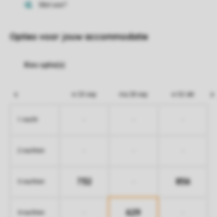
Opties voor jouw accommodatie
vr 25 sep
ma 28 sep
vr 02 okt
-
-
-
1 nacht
-
-
-
2 nachten
732
856
-
3 nachten
629
-
-
4 nachten