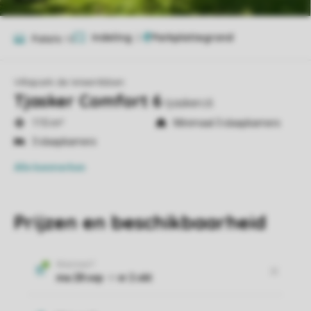
Indeling
2
Foto's
16
Villapark de Weerribben
Tjasker Comfort 6
tjaskerc6
115 m²
Minimaal 3 slaapkamers
3 slaapkamers
Alle
kenmerken
Prijzen en beschikbaarheid