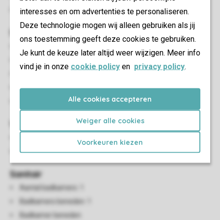
Energielabel: D
interesses en om advertenties te personaliseren.
Deze technologie mogen wij alleen gebruiken als jij
Slaapkamer(s)
ons toestemming geeft deze cookies te gebruiken.
Aantal slaapkamers: 4
Je kunt de keuze later altijd weer wijzigen. Meer info
Slaapkamers beneden: 1
vind je in onze
cookie policy
en
privacy policy
.
Slaapkamers boven: 3
Slaapkamer beneden
Alle cookies accepteren
Eenpersoonsdekbedden en kussens
Weiger alle cookies
Woon-/eetkamer
Zithoek
Voorkeuren kiezen
Eethoek
Sanitair
Aantal badkamers: 1
Badkamers beneden: 1
Badkamer beneden