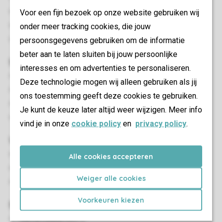
Voor een fijn bezoek op onze website gebruiken wij
Geschikt voor 4 personen
onder meer tracking cookies, die jouw
Rookvrij
persoonsgegevens gebruiken om de informatie
Huisdiervrij
beter aan te laten sluiten bij jouw persoonlijke
Slaapkamer(s)
interesses en om advertenties te personaliseren.
Aantal slaapkamers: 2
Deze technologie mogen wij alleen gebruiken als jij
Slaapkamers beneden: 2
ons toestemming geeft deze cookies te gebruiken.
Slaapkamer beneden
Je kunt de keuze later altijd weer wijzigen. Meer info
Aantal tweepersoonsbedden: 2
vind je in onze
cookie policy
en
privacy policy
.
Woon-/eetkamer
Zithoek
Alle cookies accepteren
Eethoek
Weiger alle cookies
Smart-tv
Voorkeuren kiezen
Sanitair
Aantal badkamers: 2