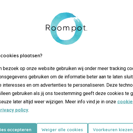
Instellingen wijzigen
SSL certifica
 cookies plaatsen?
jn bezoek op onze website gebruiken wij onder meer tracking co
nsgegevens gebruiken om de informatie beter aan te laten sluit
e interesses en om advertenties te personaliseren. Deze techno
lleen gebruiken als jij ons toestemming geeft deze cookies te g
keuze later altijd weer wijzigen. Meer info vind je in onze
cookie
rivacy policy
.
atie
kies accepteren
Weiger alle cookies
Voorkeuren kiezen