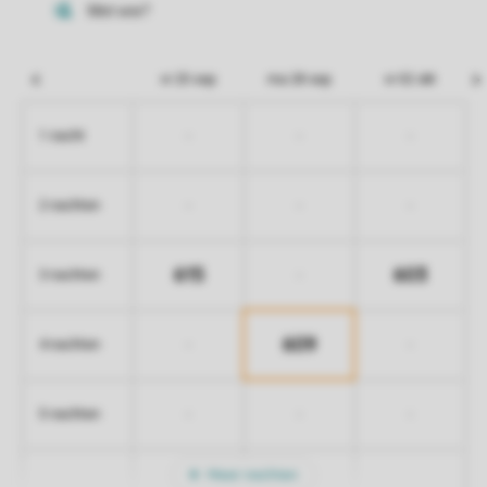
vr 25 sep
ma 28 sep
vr 02 okt
-
-
-
1 nacht
-
-
-
2 nachten
615
603
-
3 nachten
609
-
-
4 nachten
-
-
-
5 nachten
Meer nachten