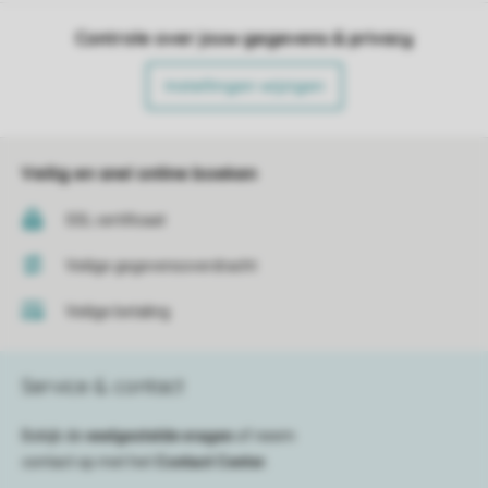
Controle over jouw gegevens & privacy
Instellingen wijzigen
Veilig en snel online boeken
SSL certificaat
Veilige gegevensoverdracht
Veilige betaling
Service & contact
Bekijk de
veelgestelde vragen
of neem
contact op met het
Contact Center
.