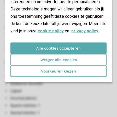
Slaapkamer(s)
interesses en om advertenties te personaliseren.
Aantal slaapkamers: 3
Deze technologie mogen wij alleen gebruiken als jij
Slaapkamers boven: 2
ons toestemming geeft deze cookies te gebruiken.
Je kunt de keuze later altijd weer wijzigen. Meer info
Woon-/eetkamer
vind je in onze
cookie policy
en
privacy policy
.
Zithoek
Eethoek
Alle cookies accepteren
Tv
Weiger alle cookies
Sanitair
Aantal badkamers: 1
Voorkeuren kiezen
Badkamers beneden: 1
Badkamer beneden
Ligbad
Douche(cabine)
Aparte toiletten: 1
Aantal toiletten: 1