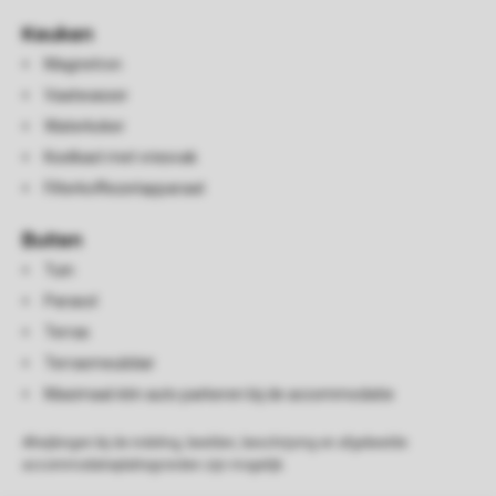
Keuken
Magnetron
Vaatwasser
Waterkoker
Koelkast met vriesvak
Filterkoffiezetapparaat
Buiten
Tuin
Parasol
Terras
Terrasmeubilair
Maximaal één auto parkeren bij de accommodatie
Afwijkingen bij de indeling, beelden, beschrijving en afgebeelde
accommodatieplattegronden zijn mogelijk.