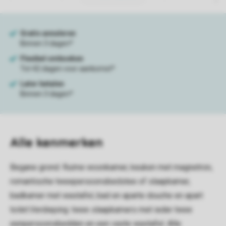
Alle
kenmerken
Begane grond: Ruime woonkamer, keuken met magnetron,
romantische tweepersoonsbedstee of slaapkamer,
badkamer met wastafel, bad en aparte douche en apart
toilet.Verdieping: twee slaapkamers met ieder twee
eenpersoonsbedden en een vaste wastafel. Alle