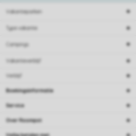
Vakantieparken
Type vakantie
Campings
Vakantieverblijf
Verblijf
Boekingsinformatie
Service
Over Roompot
Veilig betalen met