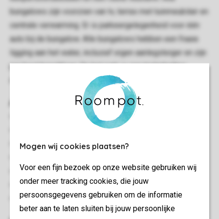
bungalows zijn voorzien van tv, terras met tuinmeubilair en
centrale verwarming. Er is parkeergelegenheid voor één
auto bij de bungalow. Alle bungalows hebben een fraaie
ligging aan het water, inclusief eigen aanlegsteiger en zijn
per boot bereikbaar. Op het park is een trailerhelling
aanwezig.
Algemeen
Vrijstaand
Drie slaapkamers
Gelegen aan het water
Mogen wij cookies plaatsen?
Gratis wifi
Voor een fijn bezoek op onze website gebruiken wij
Geschikt voor 6 personen
onder meer tracking cookies, die jouw
Rookvrij
persoonsgegevens gebruiken om de informatie
Energielabel: G
beter aan te laten sluiten bij jouw persoonlijke