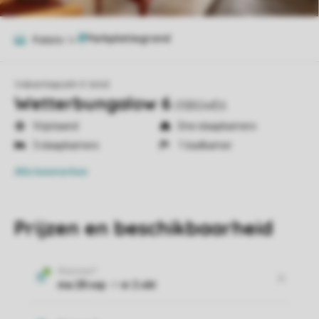
Foto's
16
Vakantiepark It Wiid
Wetterbungalow 6
05BGWE6
Vrijstaand
Drie slaapkamers
3 slaapkamers
1 badkamer
Alle
kenmerken
Prijzen en beschikbaarheid