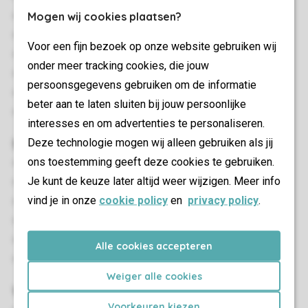
Mogen wij cookies plaatsen?
Drie slaapkamers
Gelegen aan het water
Voor een fijn bezoek op onze website gebruiken wij
Gratis wifi
onder meer tracking cookies, die jouw
Geschikt voor 8 personen
persoonsgegevens gebruiken om de informatie
Rookvrij
beter aan te laten sluiten bij jouw persoonlijke
Energielabel: G
interesses en om advertenties te personaliseren.
Deze technologie mogen wij alleen gebruiken als jij
Slaapkamer(s)
ons toestemming geeft deze cookies te gebruiken.
Aantal slaapkamers: 3
Je kunt de keuze later altijd weer wijzigen. Meer info
Slaapkamers beneden: 1
vind je in onze
cookie policy
en
privacy policy
.
Slaapkamers boven: 2
Slaapkamer beneden
Eénpersoonsbedden: 8
Alle cookies accepteren
Boxspringbedden
Weiger alle cookies
Woon-/eetkamer
Voorkeuren kiezen