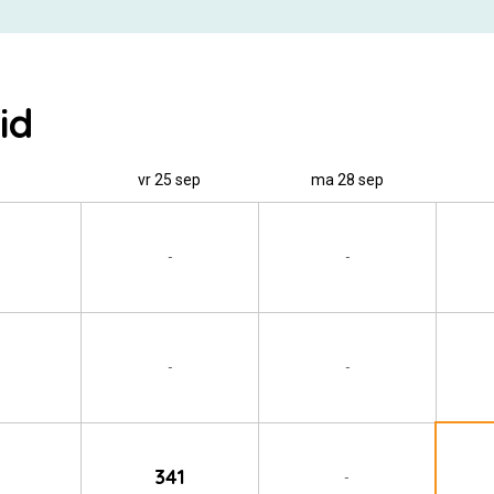
id
vr 25 sep
ma 28 sep
-
-
-
-
341
-