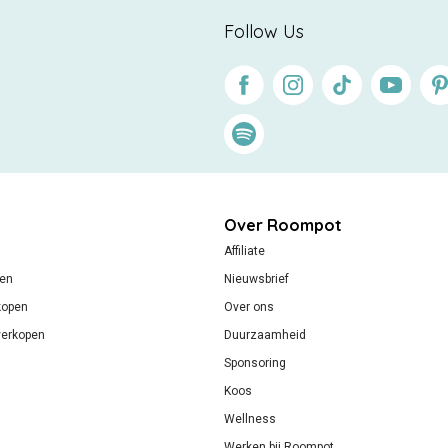
Follow Us
Facebook
Instagram
Tiktok
Youtube
Pin
Spotify
Over Roompot
Affiliate
gen
Nieuwsbrief
kopen
Over ons
verkopen
Duurzaamheid
Sponsoring
Koos
Wellness
Werken bij Roompot