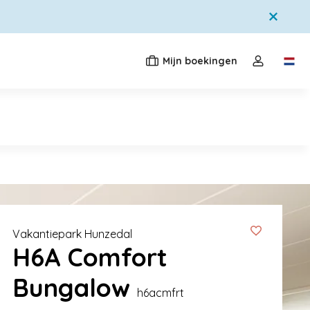
Mijn boekingen
Switc
Open de dr
Vakantiepark Hunzedal
H6A Comfort
Bungalow
h6acmfrt