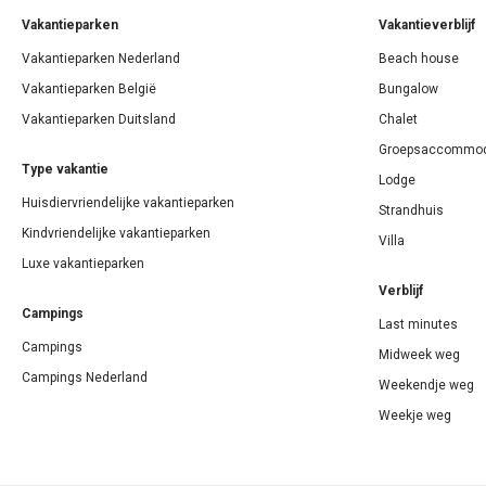
Vakantieparken
Vakantieverblijf
Vakantieparken Nederland
Beach house
Vakantieparken België
Bungalow
Vakantieparken Duitsland
Chalet
Groepsaccommod
Type vakantie
Lodge
Huisdiervriendelijke vakantieparken
Strandhuis
Kindvriendelijke vakantieparken
Villa
Luxe vakantieparken
Verblijf
Campings
Last minutes
Campings
Midweek weg
Campings Nederland
Weekendje weg
Weekje weg