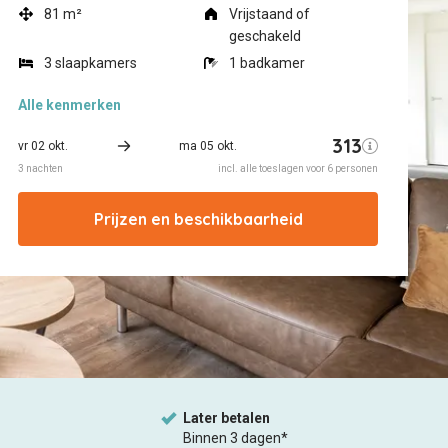
81 m²
Vrijstaand of
geschakeld
3 slaapkamers
1 badkamer
Alle
kenmerken
Prijzen en beschikbaarheid