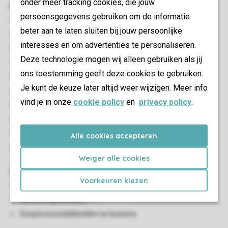
onder meer tracking cookies, die jouw
Algemeen
persoonsgegevens gebruiken om de informatie
104 m²
beter aan te laten sluiten bij jouw persoonlijke
Zes slaapkamers
interesses en om advertenties te personaliseren.
Uitzicht op het meer
Deze technologie mogen wij alleen gebruiken als jij
Airconditioning
ons toestemming geeft deze cookies te gebruiken.
Gratis wifi
Je kunt de keuze later altijd weer wijzigen. Meer info
Sloep bij vakantieverblijf
vind je in onze
cookie policy
en
privacy policy
.
Geschikt voor 12 personen
Rookvrij
Huisdiervrij
Alle cookies accepteren
Energielabel: C
Weiger alle cookies
Slaapkamer(s)
Voorkeuren kiezen
Aantal slaapkamers: 6
Aantal stapelbedden: 1
Eenpersoonsdekbedden en kussens