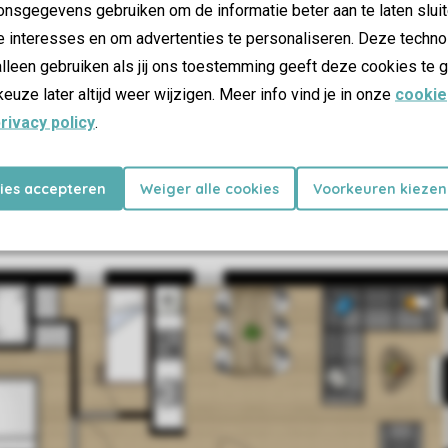
nsgegevens gebruiken om de informatie beter aan te laten sluit
e interesses en om advertenties te personaliseren. Deze techno
lleen gebruiken als jij ons toestemming geeft deze cookies te g
keuze later altijd weer wijzigen. Meer info vind je in onze
cookie
rivacy policy
.
kies accepteren
Weiger alle cookies
Voorkeuren kiezen