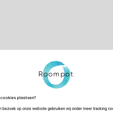
 cookies plaatsen?
jn bezoek op onze website gebruiken wij onder meer tracking co