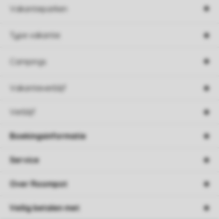
Vakantieparken
Type vakantie
Campings
Vakantieverblijf
Verblijf
Boekingsinformatie
Service
Over Roompot
Veilig betalen met