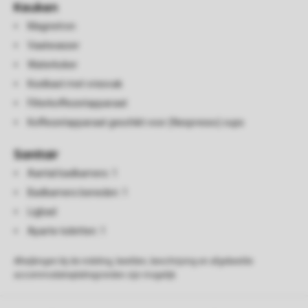
Keuken
Magnetron
Vaatwasser
Waterkoker
Koelkast met vriesvak
Filterkoffiezetapparaat
Koffiezetapparaat geschikt voor (Nespresso) cups
Sanitair
Aantal badkamers: 1
Badkamers beneden: 1
Ligbad
Aparte toiletten: 1
Afwijkingen bij de indeling, beelden, beschrijving en afgebeelde
accommodatieplattegronden zijn mogelijk.