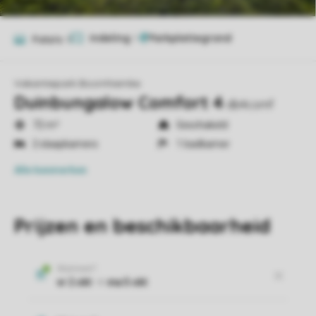
Indeling
1
Foto's
9
Vakantiepark Boomhiemke
Duinbungalow Comfort 4
db4comf
72 m²
Geschakeld
2 slaapkamers
1 badkamer
Alle
kenmerken
Prijzen en beschikbaarheid