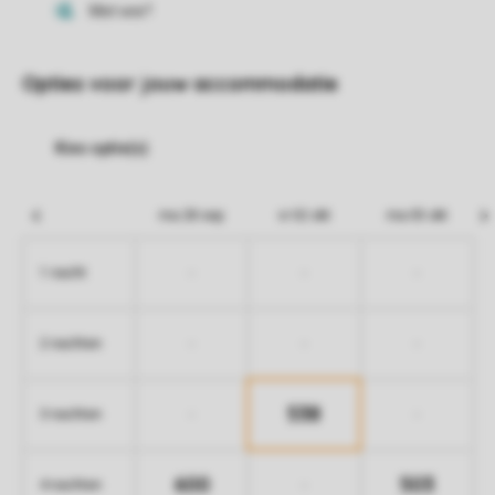
Opties voor jouw accommodatie
ma 28 sep
vr 02 okt
ma 05 okt
-
-
-
1 nacht
-
-
-
2 nachten
538
-
-
3 nachten
600
503
-
4 nachten