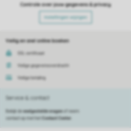
Controle over jouw gegevens & privacy
Instellingen wijzigen
Veilig en snel online boeken
SSL certificaat
Veilige gegevensoverdracht
Veilige betaling
Service & contact
Bekijk de
veelgestelde vragen
of neem
contact op met het
Contact Center
.