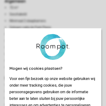
Algemeen
72 m²
Geschakeld
Minimaal 2 slaapkamers
Gelegen nabij de Park Plaza
Gelijkvloers
Gratis wifi
Geschikt voor 4 personen
Rookvrij
Huisdiervrij
Energielabel: C
Mogen wij cookies plaatsen?
Slaapkamer(s)
Voor een fijn bezoek op onze website gebruiken wij
Aantal slaapkamers: 2
onder meer tracking cookies, die jouw
Slaapkamers beneden: 2
persoonsgegevens gebruiken om de informatie
Boxspringbedden
beter aan te laten sluiten bij jouw persoonlijke
Eenpersoonsdekbedden en kussens
interesses en om advertenties te personaliseren.