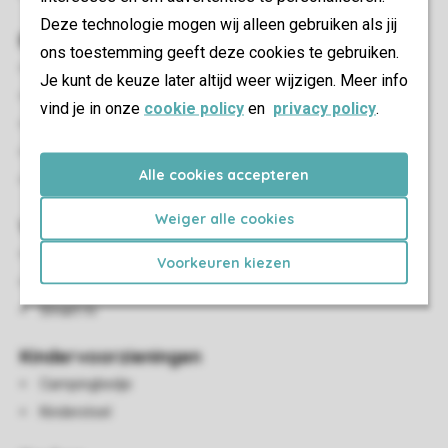
Deze technologie mogen wij alleen gebruiken als jij
Buiten
ons toestemming geeft deze cookies te gebruiken.
Tuin
Je kunt de keuze later altijd weer wijzigen. Meer info
Parasol
vind je in onze
cookie policy
en
privacy policy
.
Terras
Terrasmeubilair
Alle cookies accepteren
Privé parkeerplaats
Weiger alle cookies
Woon-/eetkamer
Zithoek
Voorkeuren kiezen
Eethoek
Smart-tv
Kindervoorzieningen
Campingbedje
Kinderstoel