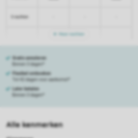
-
-
-
5 nachten
Meer nachten
Alle
kenmerken