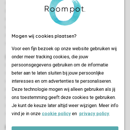
Berging
Gratis wifi
Geschikt voor 4 personen
Rookvrij
Mogen wij cookies plaatsen?
Huisdiervrij
Energielabel: C
Voor een fijn bezoek op onze website gebruiken wij
Slaapkamer(s)
onder meer tracking cookies, die jouw
persoonsgegevens gebruiken om de informatie
Aantal slaapkamers: 2
beter aan te laten sluiten bij jouw persoonlijke
Slaapkamers beneden: 2
interesses en om advertenties te personaliseren.
Slaapkamer beneden
Deze technologie mogen wij alleen gebruiken als jij
Eénpersoonsbedden: 4
ons toestemming geeft deze cookies te gebruiken.
Boxspringbedden
Je kunt de keuze later altijd weer wijzigen. Meer info
Televisie op slaapkamer
vind je in onze
cookie policy
en
privacy policy
.
Eenpersoonsdekbedden en kussens
Buiten