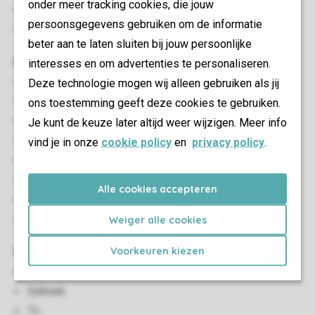
onder meer tracking cookies, die jouw
Huisdieren toegestaan
persoonsgegevens gebruiken om de informatie
Huisdiervrij
beter aan te laten sluiten bij jouw persoonlijke
Slaapkamer(s)
interesses en om advertenties te personaliseren.
Aantal slaapkamers: 3
Deze technologie mogen wij alleen gebruiken als jij
Slaapkamers beneden: 3
ons toestemming geeft deze cookies te gebruiken.
Slaapkamer beneden
Je kunt de keuze later altijd weer wijzigen. Meer info
Aantal stapelbedden: 1
vind je in onze
cookie policy
en
privacy policy
.
Eénpersoonsbedden: 4
Auping bedden
Alle cookies accepteren
Boxspringbedden
Weiger alle cookies
Eenpersoonsdekbedden en kussens
Woon-/eetkamer
Voorkeuren kiezen
Zithoek
Eethoek
Tv