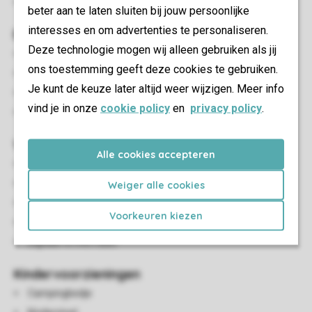
Bedden voorzien van dekbedden en hoofdkussens
beter aan te laten sluiten bij jouw persoonlijke
interesses en om advertenties te personaliseren.
Buiten
Deze technologie mogen wij alleen gebruiken als jij
Terras
ons toestemming geeft deze cookies te gebruiken.
Deels verstelbaar terrasmeubilair
Je kunt de keuze later altijd weer wijzigen. Meer info
Parasol
vind je in onze
cookie policy
en
privacy policy
.
Parkeren op de centrale parkeerplaats
Woon-/eetkamer
Alle cookies accepteren
Zithoek
Eethoek
Weiger alle cookies
Houtkachel
Voorkeuren kiezen
Flatscreen-tv
Digitale-tv met radio
Kindervoorzieningen
Campingbedje