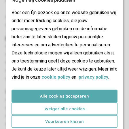
Slaapkamer met twee 1-persoons boxsprings, 2-
persoonssofttopper, wastafel en tv
Voor een fijn bezoek op onze website gebruiken wij
Opgemaakte bedden bij aankomst
onder meer tracking cookies, die jouw
Bedden voorzien van dekbedden en hoofdkussens
persoonsgegevens gebruiken om de informatie
beter aan te laten sluiten bij jouw persoonlijke
Buiten
interesses en om advertenties te personaliseren.
Terras
Deze technologie mogen wij alleen gebruiken als jij
Verstelbaar terrasmeubilair
ons toestemming geeft deze cookies te gebruiken.
Parasol
Je kunt de keuze later altijd weer wijzigen. Meer info
Ligstoelen (in de zomer)
vind je in onze
cookie policy
en
privacy policy
.
Parkeren op de centrale parkeerplaats
Woon-/eetkamer
Alle cookies accepteren
Zithoek
Eethoek
Weiger alle cookies
Houtkachel
Voorkeuren kiezen
Flatscreen-tv