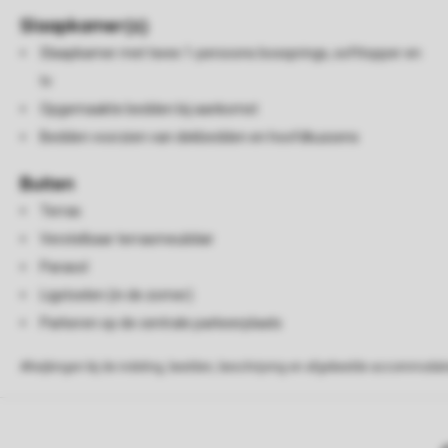
Slaapkamer(s)
Slaapkamer met twee 1-persoons boxsprings, softtopper en
tv
Opgemaakte bedden bij aankomst
Bedden voorzien van dekbedden en hoofdkussens
Buiten
Terras
Verstelbaar terrasmeubilair
Parasol
Ligstoelen (in de zomer)
Parkeren op de centrale parkeerplaats
Afwijkingen bij de indeling, beelden, beschrijving en afgebeelde accommodati