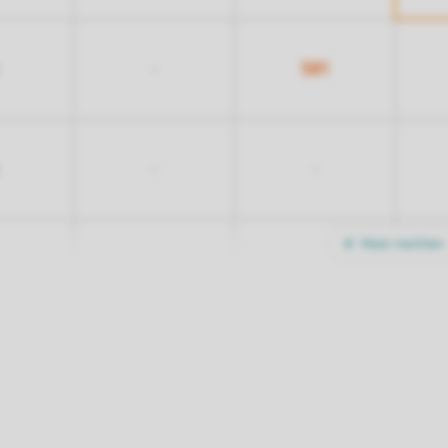
581
-
-
-
Meer nachten