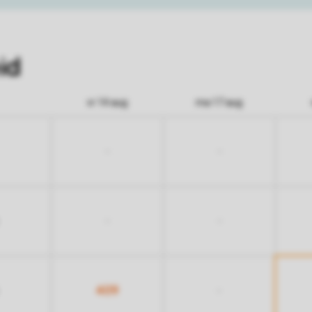
id
vr 14 aug
ma 17 aug
-
-
-
-
409
-