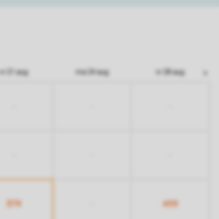
vr 21 aug
ma 24 aug
vr 28 aug
-
-
-
-
-
-
379
459
-