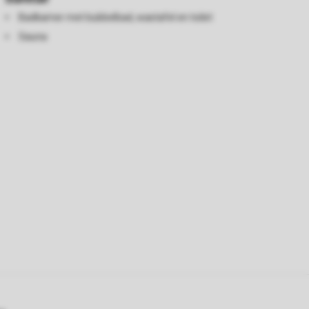
Badkamer met bubbelbad, wastafel en toilet
Sauna