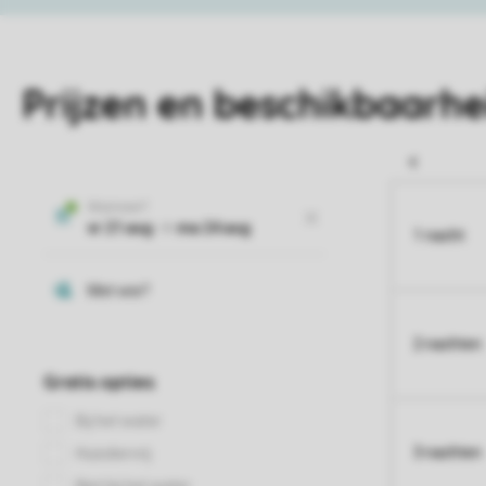
Prijzen en beschikbaarhe
1 nacht
2 nachten
3 nachten