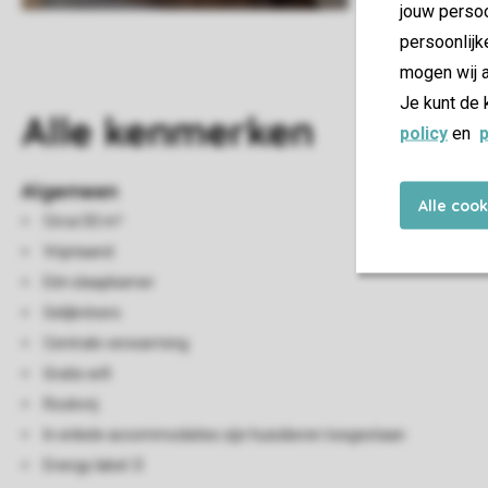
jouw persoo
persoonlijk
mogen wij a
Je kunt de 
Alle
kenmerken
policy
en
p
Algemeen
Alle coo
Circa 50 m²
Vrijstaand
Eén slaapkamer
Gelijkvloers
Centrale verwarming
Gratis wifi
Rookvrij
In enkele accommodaties zijn huisdieren toegestaan
Energy label: D