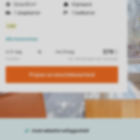
Circa 50 m²
Vrijstaand
1 slaapkamer
1 badkamer
Alle
kenmerken
Prijzen en beschikbaarheid