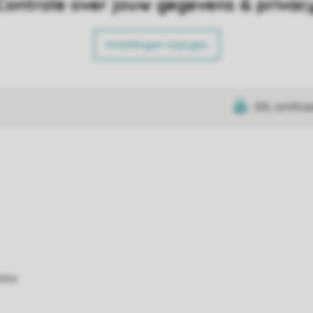
Controle over jouw gegevens & privac
Instellingen wijzigen
SSL certifica
atie