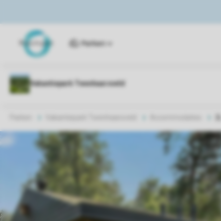
Parken
Parken
Vakantiepark Twenhaarsveld
Accommodaties
2