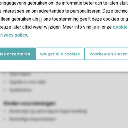
nsgegevens gebruiken om de informatie beter aan te laten sluit
e interesses en om advertenties te personaliseren. Deze techno
lleen gebruiken als jij ons toestemming geeft deze cookies te g
keuze later altijd weer wijzigen. Meer info vind je in onze
cookie
rivacy policy
.
Woon-/eetkamer
kies accepteren
Weiger alle cookies
Voorkeuren kiezen
Zithoek
Eethoek
Open haard
Digitale-tv met radio
Spellendoos
Kindervoorzieningen
Kinderzitje (op aanvraag en tegen betaling)
Kindveilige stopcontacten