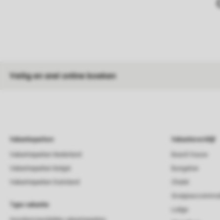
Veilig en snel online boeken
Vakantieparken
Vakantieverblijf
Vakantieparken Nederland
Beach house
Vakantieparken België
Bungalow
Vakantieparken Duitsland
Chalet
Groepsaccommod
Type vakantie
Lodge