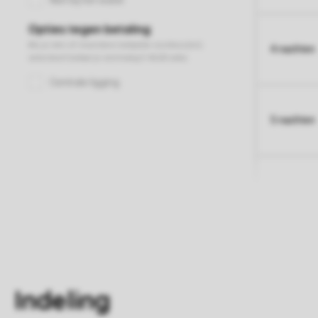
4 nachten
5 nachten
Indeling