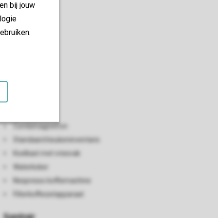
en bij jouw
logie
ebruiken.
Keuken
Open keuken
Vaatwasser
Combimagnetron
Standaard keukeninventaris
Koelkast met vriesvak
Waterkoker
Nespresso koffiemachine
Filterkoffiezetapparaat
Sanitair