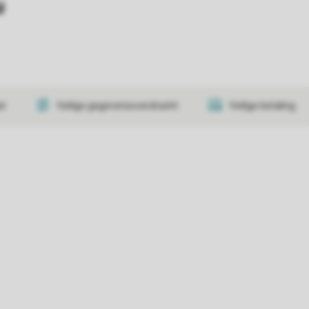
y
at
Veilige gegevensoverdracht
Veilige betaling