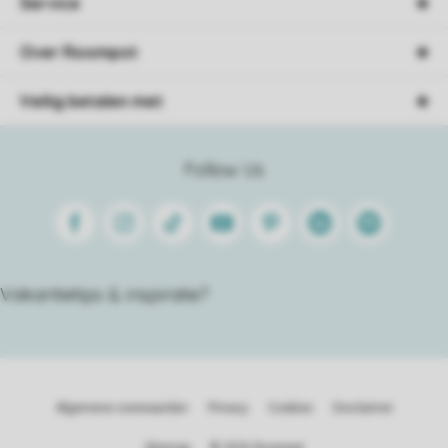
Service
Over Roompot
Veilig betalen met
Follow Us
Facebook
Instagram
Tiktok
Youtube
Pinterest
Linkedin
Spotify
Vakantietips & inspiratie?
Algemene voorwaarden
Privacy
Cookies
Disclaimer