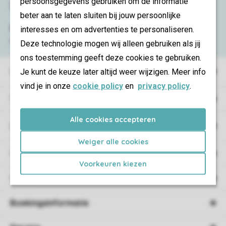
persoonsgegevens gebruiken om de informatie
Service & contact
beter aan te laten sluiten bij jouw persoonlijke
Bekijk de
veelgestelde vragen
of neem
interesses en om advertenties te personaliseren.
contact op met het
Contact Center
.
Deze technologie mogen wij alleen gebruiken als jij
ons toestemming geeft deze cookies te gebruiken.
Vakantieparken
Je kunt de keuze later altijd weer wijzigen. Meer info
vind je in onze
cookie policy
en
privacy policy
.
Type vakantie
Alle cookies accepteren
Campings
Weiger alle cookies
Vakantieverblijf
Voorkeuren kiezen
Verblijf
Boekingsinformatie