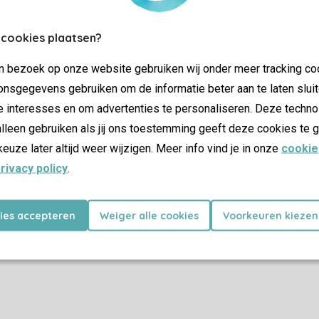
 cookies plaatsen?
jn bezoek op onze website gebruiken wij onder meer tracking co
nsgegevens gebruiken om de informatie beter aan te laten sluit
e interesses en om advertenties te personaliseren. Deze techno
lleen gebruiken als jij ons toestemming geeft deze cookies te g
keuze later altijd weer wijzigen. Meer info vind je in onze
cookie
rivacy policy
.
kies accepteren
Weiger alle cookies
Voorkeuren kiezen