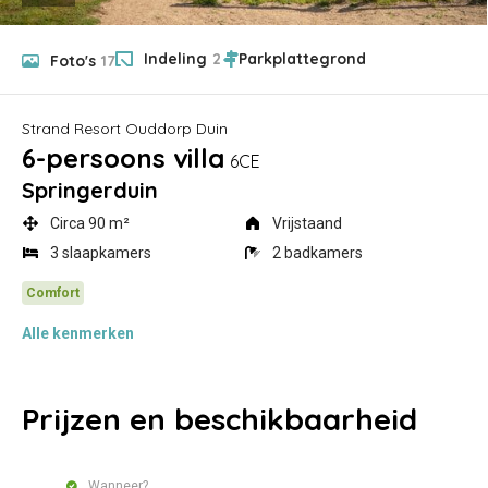
Indeling
2
Foto's
17
Strand Resort Ouddorp Duin
6-persoons villa
6CE
Springerduin
Circa 90 m²
Vrijstaand
3 slaapkamers
2 badkamers
Alle
kenmerken
Prijzen en beschikbaarheid