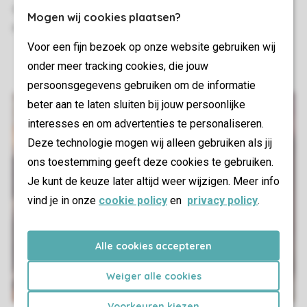
ontspannen activiteit in de buitenlucht. De Adventure
Mogen wij cookies plaatsen?
minigolf is tegen betaling.
Voor een fijn bezoek op onze website gebruiken wij
onder meer tracking cookies, die jouw
persoonsgegevens gebruiken om de informatie
beter aan te laten sluiten bij jouw persoonlijke
interesses en om advertenties te personaliseren.
Deze technologie mogen wij alleen gebruiken als jij
ons toestemming geeft deze cookies te gebruiken.
Je kunt de keuze later altijd weer wijzigen. Meer info
vind je in onze
cookie policy
en
privacy policy
.
Alle cookies accepteren
Weiger alle cookies
Voorkeuren kiezen