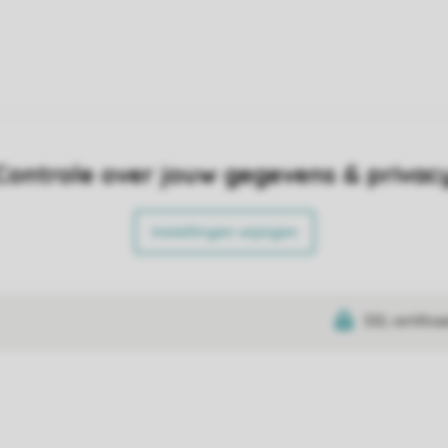
Controle over jouw gegevens & privac
Instellingen wijzigen
SSL certifica