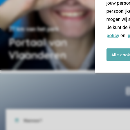
jouw persoo
persoonlijk
mogen wij a
Je kunt de 
27 km van het park
policy
en
p
Portaal van
Vlaanderen
Alle coo