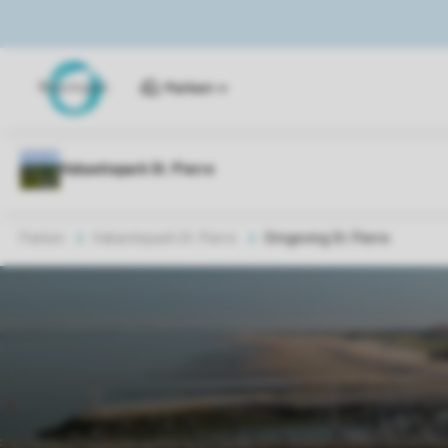
Parken
Parken
Vakantiepark St. Pierre
Omgeving St. Pierre