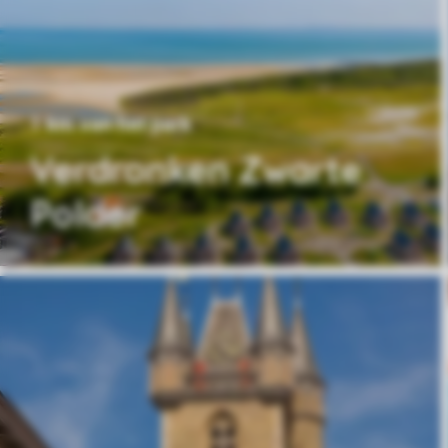
1 km van het park
Verdronken Zwarte
Polder