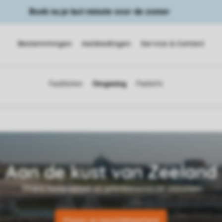
Boek nu je last minute voor de zomer
Bestemmingen
Aanbiedingen
Service & Contact
Prijzen en beschikbaarheid