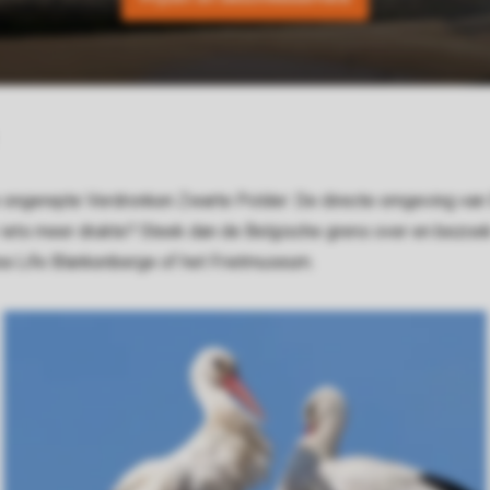
e ongerepte Verdronken Zwarte Polder: De directe omgeving van S
 iets meer drukte? Steek dan de Belgische grens over en bezoe
Sea Life Blankenberge of het Frietmuseum.