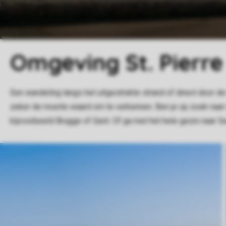
Omgeving St. Pierre
Een wandeling langs het uitgestrekte strand of direct door d
zeker de moeite waard om te verkennen. Ben je op zoek naar
bijvoorbeeld Brugge of Gent. Of ga met het hele gezin naar 