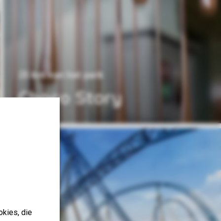
25 km van het park
Choco Story
okies, die