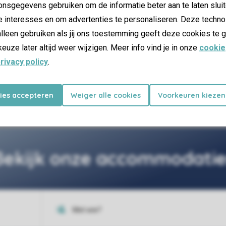
nsgegevens gebruiken om de informatie beter aan te laten sluit
e interesses en om advertenties te personaliseren. Deze techno
lleen gebruiken als jij ons toestemming geeft deze cookies te g
keuze later altijd weer wijzigen. Meer info vind je in onze
cookie
rivacy policy
.
28 km van het park
Boudewijn Seapark
kies accepteren
Weiger alle cookies
Voorkeuren kiezen
Bekijk onze accommodatie