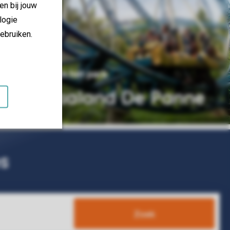
en bij jouw
logie
ebruiken.
68 km van het park
Plopsaland De Panne
s
Zoek