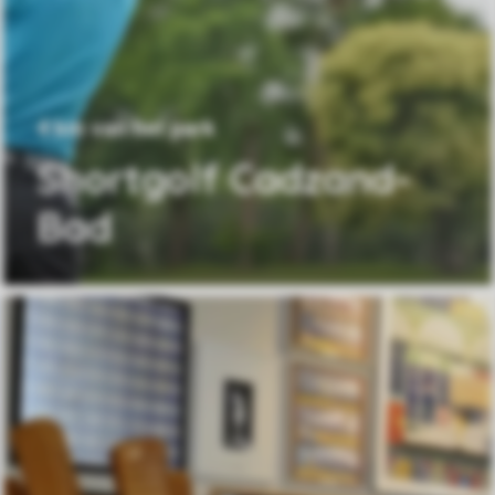
4 km van het park
Shortgolf Cadzand-
Bad