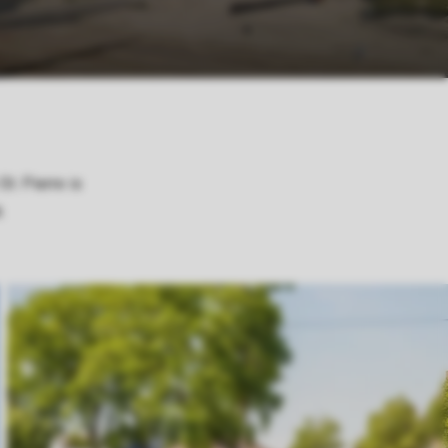
t. Pierre is
k