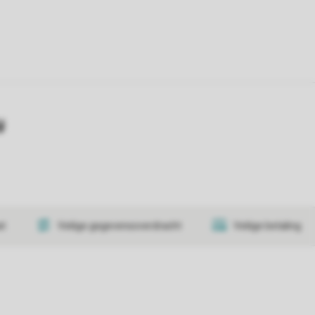
y
at
Veilige gegevensoverdracht
Veilige betaling