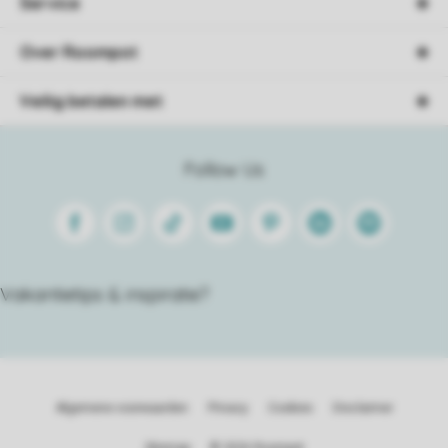
Service
Over Roompot
Veilig betalen met
Follow Us
Facebook
Instagram
Tiktok
Youtube
Pinterest
Linkedin
Spotify
Vakantietips & inspiratie?
Algemene voorwaarden
Privacy
Cookies
Disclaimer