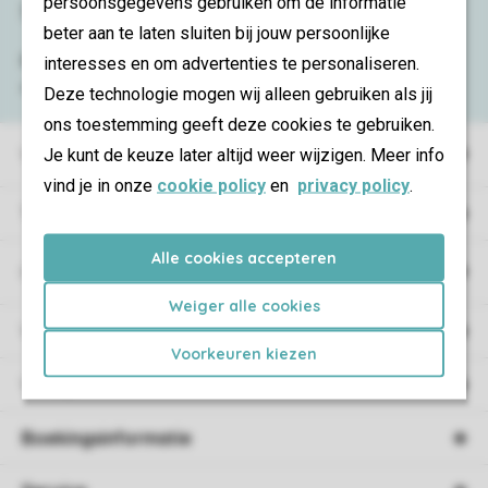
persoonsgegevens gebruiken om de informatie
Service & contact
beter aan te laten sluiten bij jouw persoonlijke
Bekijk de
veelgestelde vragen
of neem
interesses en om advertenties te personaliseren.
contact op met het
Contact Center
.
Deze technologie mogen wij alleen gebruiken als jij
ons toestemming geeft deze cookies te gebruiken.
Vakantieparken
Je kunt de keuze later altijd weer wijzigen. Meer info
vind je in onze
cookie policy
en
privacy policy
.
Type vakantie
Alle cookies accepteren
Campings
Weiger alle cookies
Vakantieverblijf
Voorkeuren kiezen
Verblijf
Boekingsinformatie