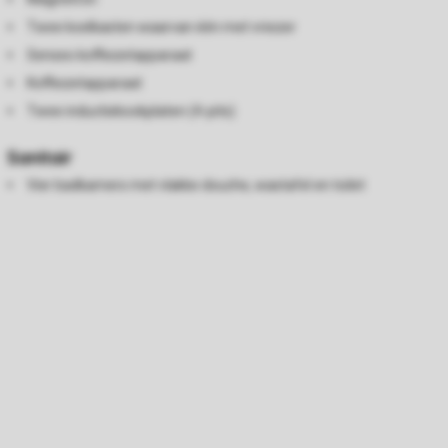
Twee koelkasten waarvan één met vriezer
Senseo koffiezetapparaat
Koffiezetapparaat
Twee inductiekookplaten (4-pits)
Sanitair
Vier badkamers met vlakke douche, wastafel en toilet