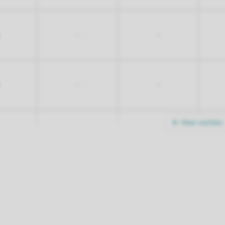
-
-
-
-
Meer nachten