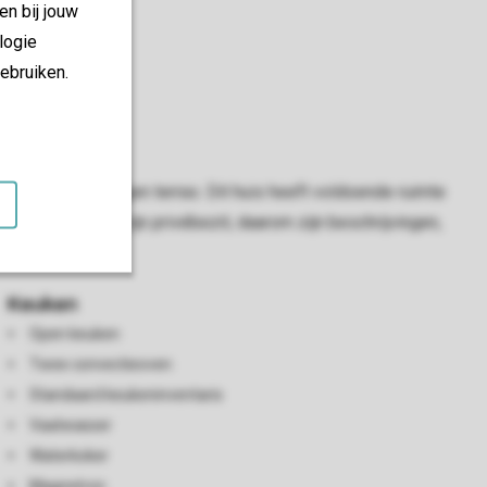
en bij jouw
logie
ebruiken.
eeft tot een eigen terras. Dit huis heeft voldoende ruimte
vakantiehuizen zijn privébezit, daarom zijn beschrijvingen,
Keuken
Open keuken
Twee convectieoven
Standaard keukeninventaris
Vaatwasser
Waterkoker
Magnetron