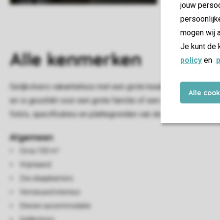
jouw persoo
persoonlijk
mogen wij a
Je kunt de 
Alle
kenmerken
policy
en
p
Gelijkvloers vakantiehuis met een grote keuken, vaatwasser e
Alle coo
en is geschikt voor een grote familie of een vriendengroep. E
foto's, specificaties en plattegronden van de vakantiehuizen i
Algemeen
Circa 150 m²
Vrijstaand
Zes slaapkamers
Vernieuwd interieur
Stenen accommodatie
Gelijkvloers