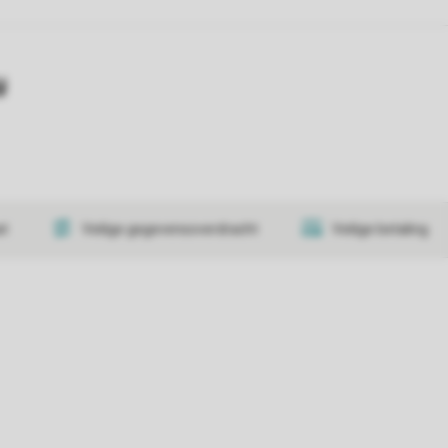
y
at
Veilige gegevensoverdracht
Veilige betaling