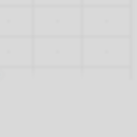
-
-
-
-
-
-