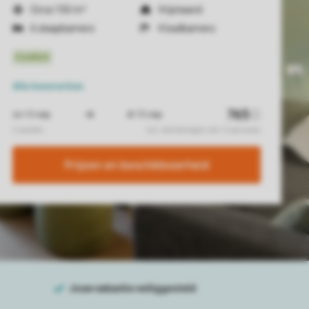
Circa 150 m²
Vrijstaand
6 slaapkamers
4 badkamers
Alle
kenmerken
Prijzen en beschikbaarheid