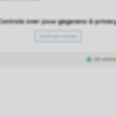
Controle over jouw gegevens & privac
Instellingen wijzigen
SSL certifica