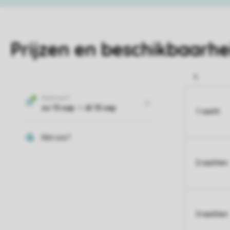
Prijzen en beschikbaarhe
1 nacht
2 nachten
3 nachten