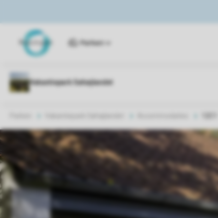
Parken
Parken
Vakantiepark Søhøjlandet
Accommodaties
12C1