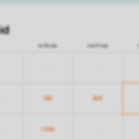
id
zo 06 sep
ma 07 sep
-
-
785
805
1.030
-