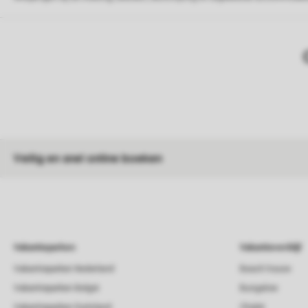
Veilig en snel online boeken
Vakantieparken
Vakantieverblijf
Vakantieparken Nederland
Beach house
Vakantieparken België
Bungalow
Vakantieparken Duitsland
Chalet