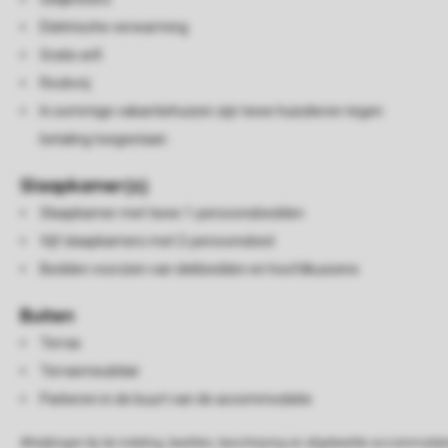
Elektrische verwarming
Gratis wifi
Rookvrij
In sommige vakantiehuizen zijn twee huisdieren tegen
betaling toegestaan
Slaapkamer(s)
Slaapkamer met twee 1-persoonsbedden
Vijf slaapkamers met 2-persoonsbed
Bedden voorzien van dekbedden en hoofdkussens
Buiten
Terras
Terrasmeubilair
Parkeren in de buurt van de accommodatie
Afwijkingen bij de indeling, beelden, beschrijving en afgebeelde accommodati