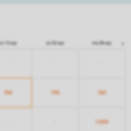
zo 13 sep
zo 20 sep
ma 28 sep
-
-
-
765
795
765
1.000
-
-