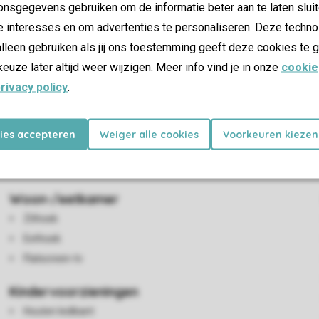
nsgegevens gebruiken om de informatie beter aan te laten sluit
e interesses en om advertenties te personaliseren. Deze techno
lleen gebruiken als jij ons toestemming geeft deze cookies te g
keuze later altijd weer wijzigen. Meer info vind je in onze
cookie
rivacy policy
.
n eethoek dat in verbinding staat met de woonkamer en toegang h
kies accepteren
Weiger alle cookies
Voorkeuren kiezen
r zijn zes slaapkamers met elk twee bedden en vier toiletten. De 
ndicatief en kunnen ze afwijken.
Woon-/eetkamer
Zithoek
Eethoek
Flatscreen-tv
Kindervoorzieningen
Houten ledikant