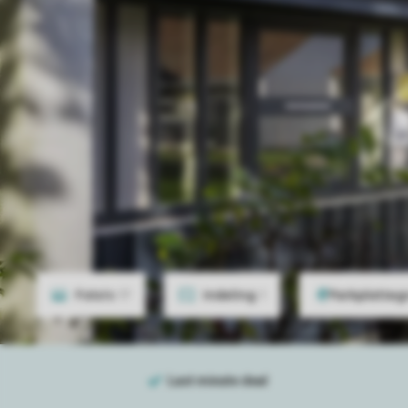
Foto's
17
Indeling
1