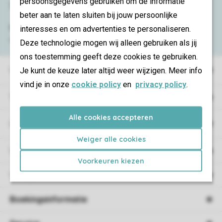
persoonsgegevens gebruiken om de informatie
Service & contact
beter aan te laten sluiten bij jouw persoonlijke
Bekijk de
veelgestelde vragen
of neem
interesses en om advertenties te personaliseren.
contact op met het
Contact Center
.
Deze technologie mogen wij alleen gebruiken als jij
ons toestemming geeft deze cookies te gebruiken.
Vakantieparken
Je kunt de keuze later altijd weer wijzigen. Meer info
vind je in onze
cookie policy
en
privacy policy
.
Type vakantie
Alle cookies accepteren
Campings
Weiger alle cookies
Vakantieverblijf
Voorkeuren kiezen
Verblijf
Boekingsinformatie