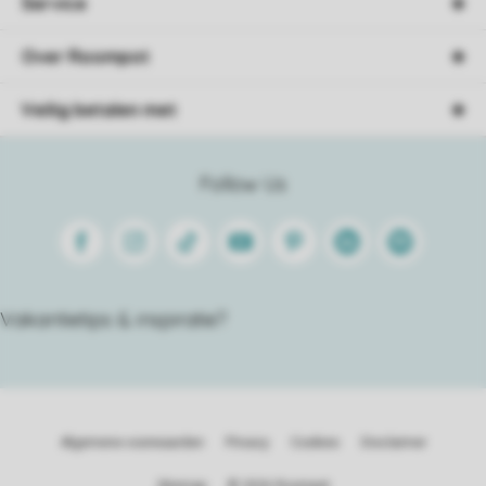
Service
Over Roompot
Veilig betalen met
Follow Us
Facebook
Instagram
Tiktok
Youtube
Pinterest
Linkedin
Spotify
Vakantietips & inspiratie?
Algemene voorwaarden
Privacy
Cookies
Disclaimer