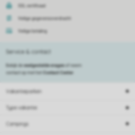
SSL certificaat
Veilige gegevensoverdracht
Veilige betaling
Service & contact
Bekijk de
veelgestelde vragen
of neem
contact op met het
Contact Center
.
Vakantieparken
Type vakantie
Campings