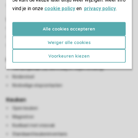
Parkeren op de centrale parkeerplaats
vind je in onze
cookie policy
en
privacy policy
.
Woon-/eetkamer
Zithoek
Alle cookies accepteren
Eethoek
Weiger alle cookies
Flatscreen-tv
Voorkeuren kiezen
Kindervoorzieningen
Campingbedje (op aanvraag en tegen betaling)
Kinderstoel
Kindveilige stopcontacten
Keuken
Open keuken
Magnetron
Koelkast met vriesvak
Standaard keukeninventaris