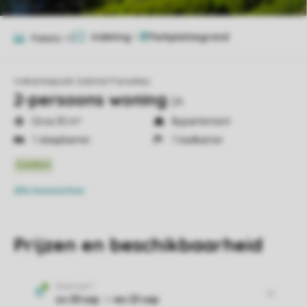
Indeling
1
Foto's
10
Vakantiepark Salztal Paradies
2-persoons woning
2A
Circa 35 m²
Appartement
1 slaapkamer
1 badkamer
Alle
kenmerken
Prijzen en beschikbaarheid