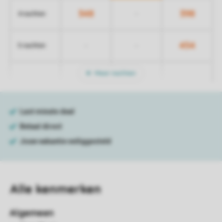
348
398
-
4 nachten
454
-
-
5 nachten
Meer nachten
Alle
kenmerken
Algemeen