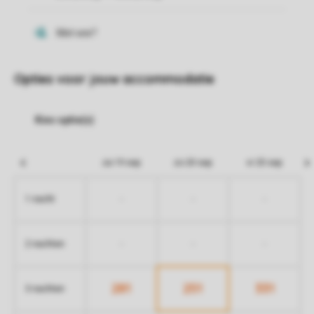
Opties voor jouw accommodatie
za 19 sep
zo 20 sep
vr 25 sep
-
-
-
1 nacht
-
-
-
2 nachten
281
251
331
3 nachten