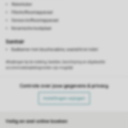
Waterkoker
Filterkoffiezetapparaat
Senseo koffiezetapparaat
Keramische kookplaat
Sanitair
Badkamer met douchecabine, wastafel en toilet
Afwijkingen bij de indeling, beelden, beschrijving en afgebeelde
accommodatieplattegronden zijn mogelijk.
Controle over jouw gegevens & privacy
Instellingen wijzigen
Veilig en snel online boeken