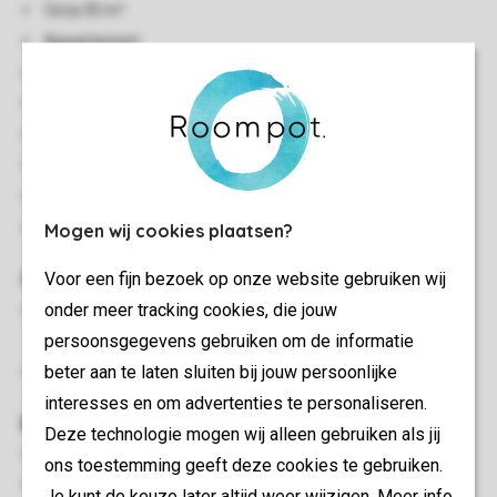
Circa 35 m²
Appartement
Eén slaapkamer
Gelijkvloers
Centrale verwarming
Gratis wifi
Rookvrij
Mogen wij cookies plaatsen?
Huisdiervrij
Slaapkamer(s)
Voor een fijn bezoek op onze website gebruiken wij
onder meer tracking cookies, die jouw
Slaapkamer met 2-persoons boxspring, 2-
persoonsgegevens gebruiken om de informatie
persoonssofttopper en flatscreen-tv
beter aan te laten sluiten bij jouw persoonlijke
Bedden voorzien van dekbedden en hoofdkussens
interesses en om advertenties te personaliseren.
Buiten
Deze technologie mogen wij alleen gebruiken als jij
Terras
ons toestemming geeft deze cookies te gebruiken.
Deels verstelbaar terrasmeubilair
Je kunt de keuze later altijd weer wijzigen. Meer info