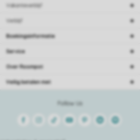
Vakantieverblijf
Verblijf
Boekingsinformatie
Service
Over Roompot
Veilig betalen met
Follow Us
Facebook
Instagram
Tiktok
Youtube
Pinterest
Linkedin
Spotify