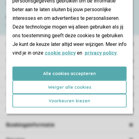
persoonsgegevens gebruiken om de informatie
Service & contact
beter aan te laten sluiten bij jouw persoonlijke
Bekijk de
veelgestelde vragen
of neem
interesses en om advertenties te personaliseren.
contact op met het
Contact Center
.
Deze technologie mogen wij alleen gebruiken als jij
ons toestemming geeft deze cookies te gebruiken.
Vakantieparken
Je kunt de keuze later altijd weer wijzigen. Meer info
vind je in onze
cookie policy
en
privacy policy
.
Type vakantie
Alle cookies accepteren
Campings
Weiger alle cookies
Vakantieverblijf
Voorkeuren kiezen
Verblijf
Boekingsinformatie