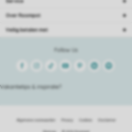
Service
Over Roompot
Veilig betalen met
Follow Us
Facebook
Instagram
Tiktok
Youtube
Pinterest
Linkedin
Spotify
Vakantietips & inspiratie?
Algemene voorwaarden
Privacy
Cookies
Disclaimer