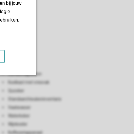
en bij jouw
logie
ebruiken.
Keuken
Open keuken
Combimagnetron
Koelkast met vriesvak
Quooker
Standaard keukeninventaris
Vaatwasser
Waterkoker
Wijnkoeler
Koffiezetapparaat