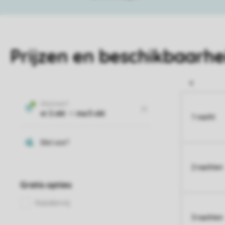
Prijzen en beschikbaarhe
1 nacht
2 nachten
3 nachten