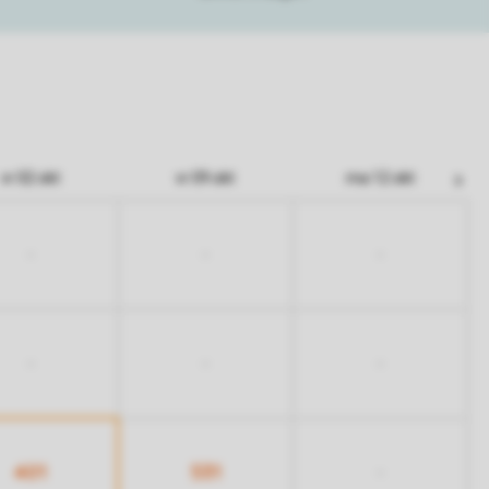
vr 02 okt
vr 09 okt
ma 12 okt
-
-
-
-
-
-
401
531
-