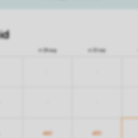
id
vr 28 aug
vr 25 sep
-
-
-
-
461
451