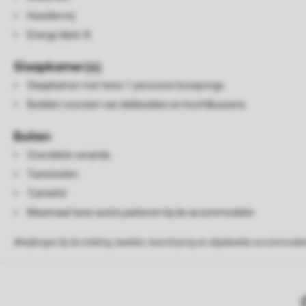
Huisdiervrij
Energy label: A
Slaapkamer(s)
Slaapkamer met twee 1-persoons boxsprings
Bedden voorzien van dekbedden en hoofdkussens
Buiten
Overdekte veranda
Tuinstoelen
Tuintafel
Maximaal twee auto's parkeren bij de accommodatie
Afwijkingen bij de indeling, beelden, beschrijving en afgebeelde accommodati