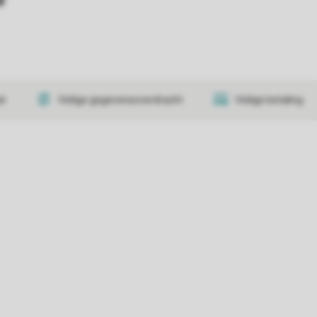
at
Veilige gegevensoverdracht
Veilige betaling