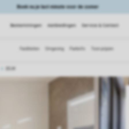
Boek nu je last minute voor de zomer
Bestemmingen
Aanbiedingen
Service & Contact
2ELW