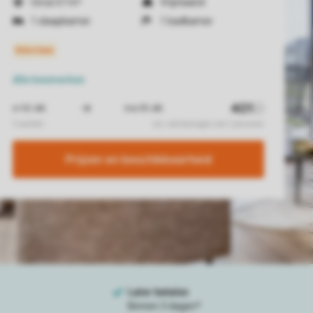
Circa 57 m²
Vrijstaand
1 slaapkamer
1 badkamer
Alle
kenmerken
Prijzen en beschikbaarheid