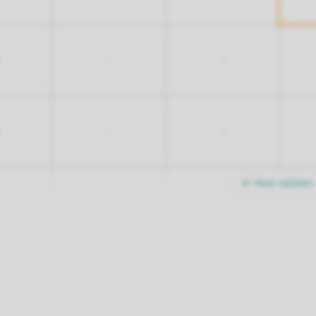
-
-
-
-
Meer nachten