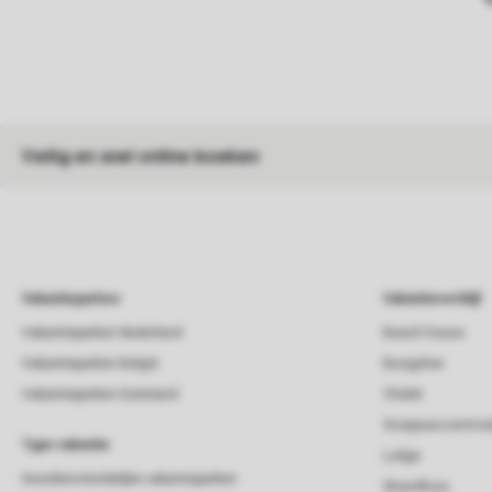
Veilig en snel online boeken
Vakantieparken
Vakantieverblijf
Vakantieparken Nederland
Beach house
Vakantieparken België
Bungalow
Vakantieparken Duitsland
Chalet
Groepsaccommod
Type vakantie
Lodge
Huisdiervriendelijke vakantieparken
Strandhuis