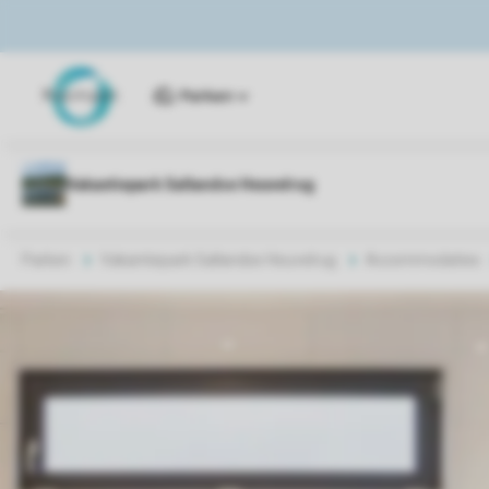
Parken
Parken
Vakantiepark Sallandse Heuvelrug
Accommodaties