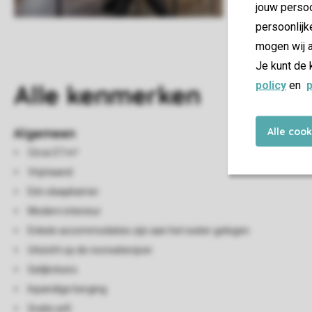
jouw persoo
persoonlijk
mogen wij a
Je kunt de 
policy
en
p
Alle
kenmerken
Alle coo
Algemeen
Circa 57 m²
Vrijstaand
Eén slaapkamer
Modern interieur
Enkele accommodaties zijn aan het water gelegen
Uitzicht op de recreatievijver
Gelijkvloers
Inpandige berging
Gratis wifi