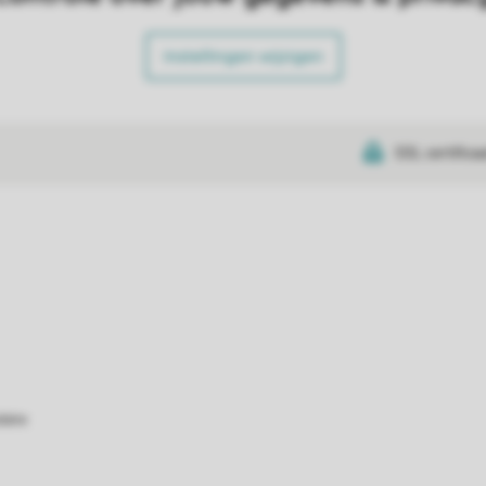
Instellingen wijzigen
SSL certifica
atie