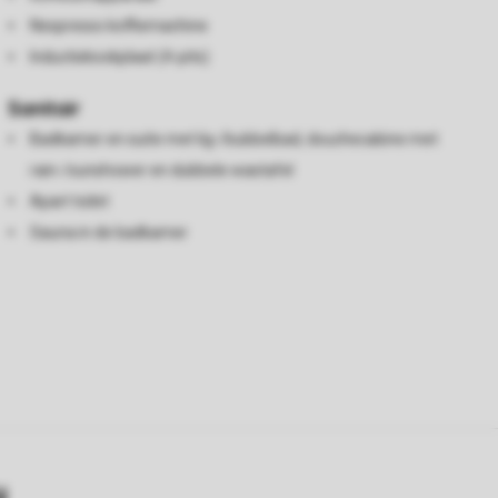
Nespresso koffiemachine
Inductiekookplaat (4-pits)
Sanitair
Badkamer en suite met lig-/bubbelbad, douchecabine met
rain-/sunshower en dubbele wastafel
Apart toilet
Sauna in de badkamer
y