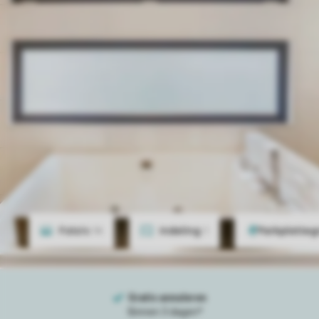
Foto's
14
Indeling
1