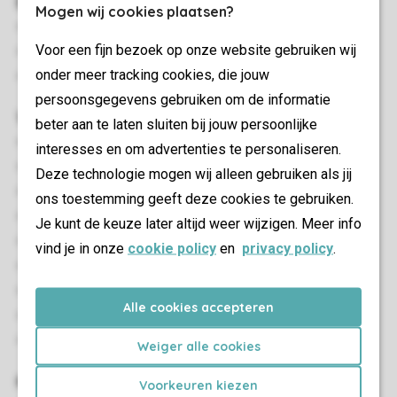
Buiten
Mogen wij cookies plaatsen?
Afgesloten terras
Voor een fijn bezoek op onze website gebruiken wij
Terrasmeubilair
onder meer tracking cookies, die jouw
Maximaal twee auto's parkeren bij de accommodatie
persoonsgegevens gebruiken om de informatie
Woon-/eetkamer
beter aan te laten sluiten bij jouw persoonlijke
Driezitsbank
interesses en om advertenties te personaliseren.
Fauteuil
Deze technologie mogen wij alleen gebruiken als jij
Vierzitsbank
ons toestemming geeft deze cookies te gebruiken.
Eetkamerstoelen
Je kunt de keuze later altijd weer wijzigen. Meer info
Eettafel
vind je in onze
cookie policy
en
privacy policy
.
Bluetooth speaker
HDMI-aansluiting
Alle cookies accepteren
USB-aansluiting
Smart-tv (toegankelijk via een Chromecast)
Weiger alle cookies
Kindervoorzieningen
Voorkeuren kiezen