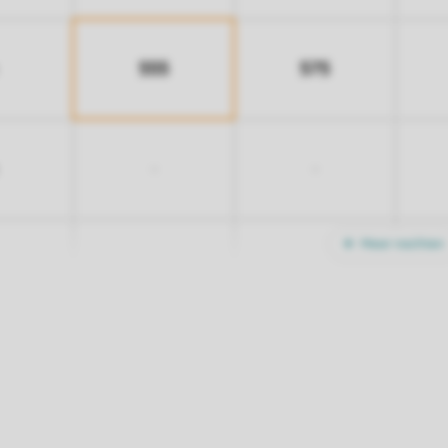
555
575
-
-
Meer nachten