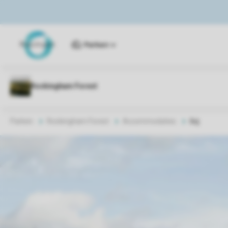
Parken
Parken
Rockingham Forest
Accommodaties
6cj