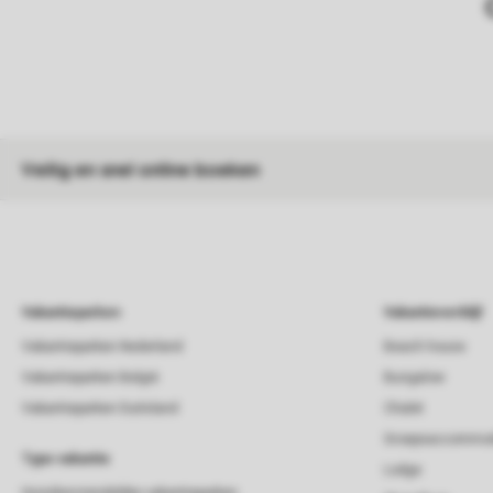
Veilig en snel online boeken
Vakantieparken
Vakantieverblijf
Vakantieparken Nederland
Beach house
Vakantieparken België
Bungalow
Vakantieparken Duitsland
Chalet
Groepsaccommod
Type vakantie
Lodge