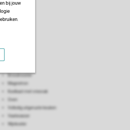
en bij jouw
logie
ebruiken.
Keuken
Open keuken
Ontbijtbar
Broodrooster
Magnetron
Koelkast met vriesvak
Oven
Volledig uitgeruste keuken
Vaatwasser
Wijnkoeler