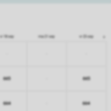
vr 18 sep
ma 21 sep
vr 25 sep
-
-
-
665
665
-
664
664
-