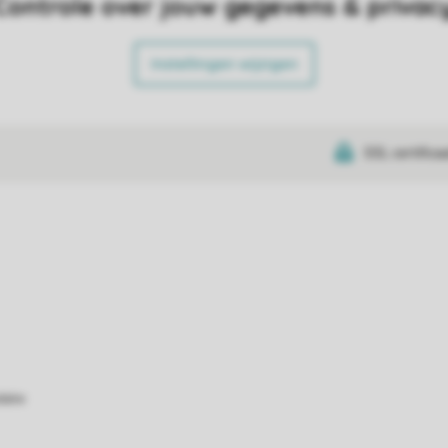
Controle over jouw gegevens & privac
Instellingen wijzigen
SSL certifica
atie