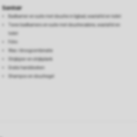
Sanitair
Badkamer en suite met douche in ligbad, wastafel en toilet
Twee badkamers en suite met douchecabine, wastafel en
toilet
Föhn
Was-/droogcombinatie
Strijkijzer en strijkplank
Gratis handdoeken
Shampoo en douchegel