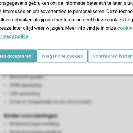
nsgegevens gebruiken om de informatie beter aan te laten sluit
e interesses en om advertenties te personaliseren. Deze techno
lleen gebruiken als jij ons toestemming geeft deze cookies te g
keuze later altijd weer wijzigen. Meer info vind je in onze
cookie
rivacy policy
.
Woon-/eetkamer
kies accepteren
Weiger alle cookies
Voorkeuren kiezen
Zithoek
Eethoek
Bluetooth speaker
HDMI-aansluiting
USB-aansluiting
Smart-tv (toegankelijk via een Chromecast)
Kindervoorzieningen
Kinderbed (tegen betaling)
Kinderstoel (tegen betaling)