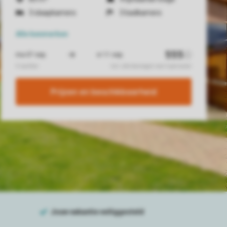
3 slaapkamers
3 badkamers
Alle
kenmerken
Prijzen en beschikbaarheid