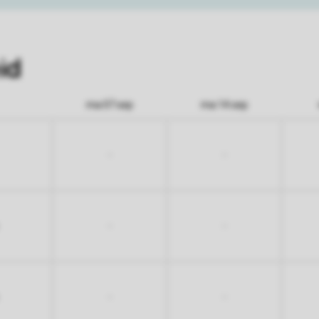
id
ma 07 sep
ma 14 sep
-
-
-
-
-
-