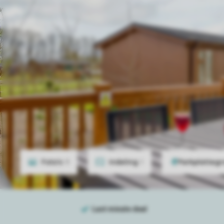
Foto's
9
Indeling
1