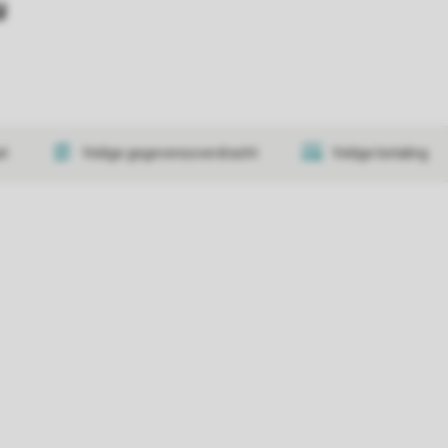
y
at
Veilige gegevensoverdracht
Veilige betaling