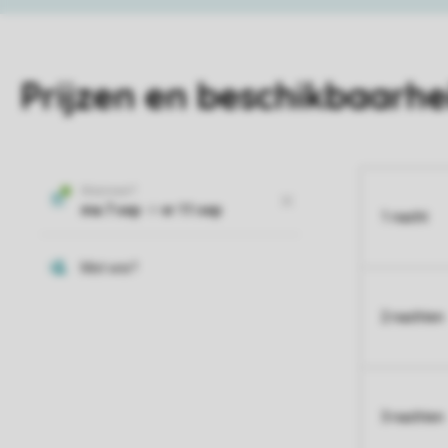
Prijzen en beschikbaarhe
1 nacht
2 nachten
3 nachten