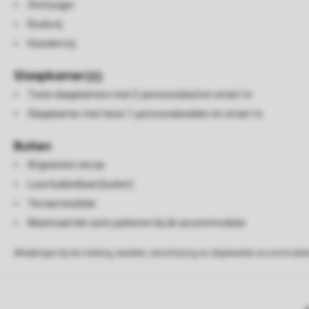
Stofzuiger
Rookvrij
Huisdiervrij
Slaapkamer(s)
Twee slaapkamers met 2-persoonsbed en smart-tv
Slaapkamer met twee 1-persoonsbedden en smart-tv
Buiten
Afgesloten terras
Luxe bubbelbad (buiten)
Terrasmeubilair
Maximaal één auto parkeren bij de accommodatie
Afwijkingen bij de indeling, beelden, beschrijving en afgebeelde accommodati