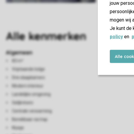
jouw persoo
persoonlijk
mogen wij a
Je kunt de 
Alle
kenmerken
policy
en
p
Algemeen
Alle coo
83 m²
Vrijstaande lodge
Drie slaapkamers
Modern interieur
Landelijke omgeving
Gelijkvloers
Centrale verwarming
Bereikbaar via trap
Kluisje