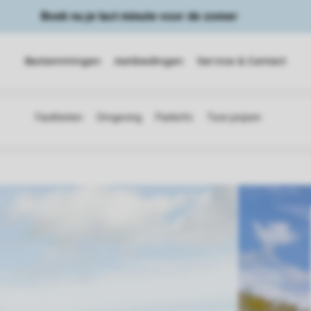
Boek nu je last minute voor de zomer
Bestemmingen
Aanbiedingen
Service & Contact