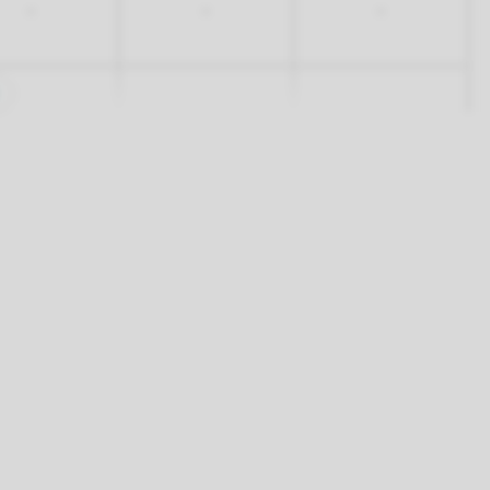
-
-
-