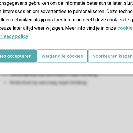
nsgegevens gebruiken om de informatie beter aan te laten sluit
0% korting op de huurprijs bij aankomst.
e interesses en om advertenties te personaliseren. Deze techno
Woon-/eetkamer
lleen gebruiken als jij ons toestemming geeft deze cookies te g
Zithoek
keuze later altijd weer wijzigen. Meer info vind je in onze
cookie
Eethoek
rivacy policy
.
Smart-tv
Draaicirkel minimaal 150 cm
kies accepteren
Weiger alle cookies
Voorkeuren kiezen
Kindervoorzieningen
Campingbedje (op aanvraag en tegen betaling)
Kinderstoel (op aanvraag, tegen betaling)