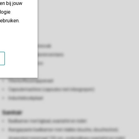
en bij jouw
logie
Keuken
ebruiken.
Open keuken
Vaatwasser
Koelkast met vriesvak
Standaard keukeninventaris
Combimagnetron
Waterkoker
Filterkoffiezetapparaat
Capsulemachine (capsules niet inbegrepen)
Inductiekookplaat
Sanitair
Badkamer met ligbad, wastafel en toilet
Aangepaste badkamer met vlakke douche, douchestoel,
draaicirkel minimaal 150 cm, onderijdbare wastafel en toilet