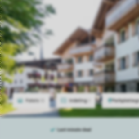
Foto's
12
Indeling
1