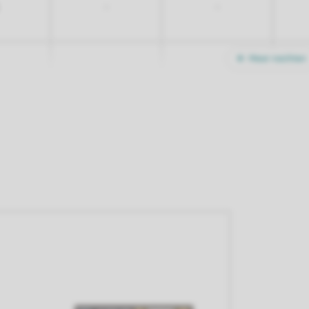
-
-
Meer nachten