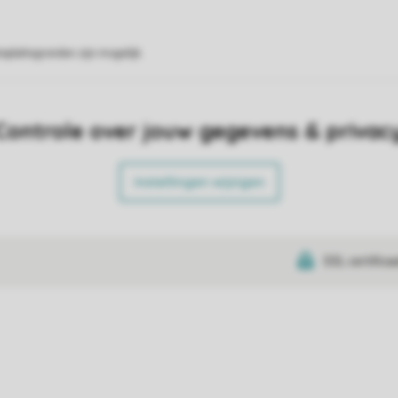
eplattegronden zijn mogelijk.
Controle over jouw gegevens & privac
Instellingen wijzigen
SSL certifica