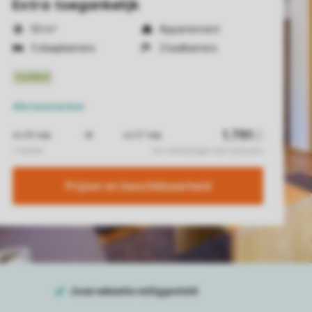
Extra toegankelijk
93 m²
Appartement
3 slaapkamers
2 badkamers
Alle
kenmerken
Prijzen en beschikbaarheid