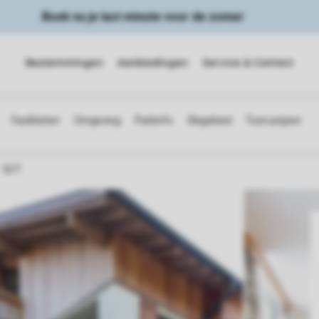
Boek nu je last minute voor de zomer
Bestemmingen
Aanbiedingen
Service & Contact
5CT