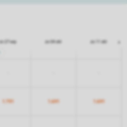
zo 27 sep
zo 04 okt
zo 11 okt
n
-
-
-
1.791
1.691
1.691