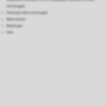
met beugels
Verhoogt toilet met beugels
Wasmachine
Wasdroger
Föhn