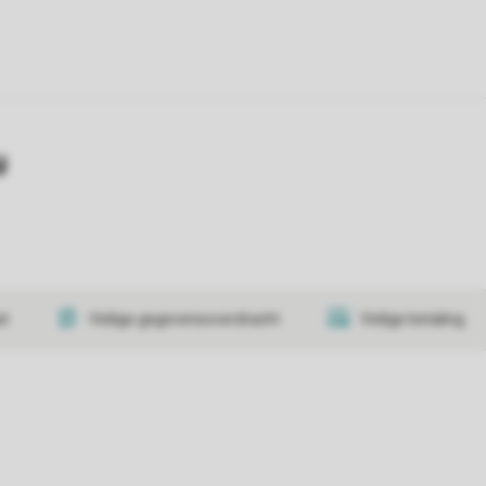
y
at
Veilige gegevensoverdracht
Veilige betaling