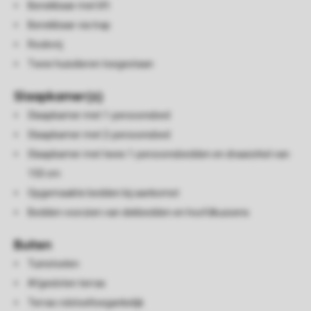
Bereikbaar met lift
Bereikbaar via trap
Rookvrij
Twee huisdieren toegestaan
Slaapkamer(s)
Slaapkamer met 1-persoonsbed
Slaapkamer met 2-persoonsbed
Slaapkamer met twee 1-persoonsbedden en draaicirkel van
150 cm
Opgemaakte bedden bij aankomst
Bedden voorzien van dekbedden en hoofdkussens
Buiten
Tuinstoelen
Afgesloten terras
Terras rolstoeltoegankelijk