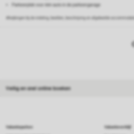
Parkeerplek voor één auto in de parkeergarage
Afwijkingen bij de indeling, beelden, beschrijving en afgebeelde accommodati
Veilig en snel online boeken
Vakantieparken
Vakantieverblijf