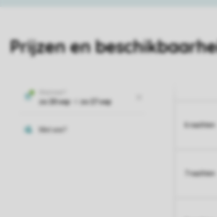
Prijzen en beschikbaarhe
6 nachten
7 nachten