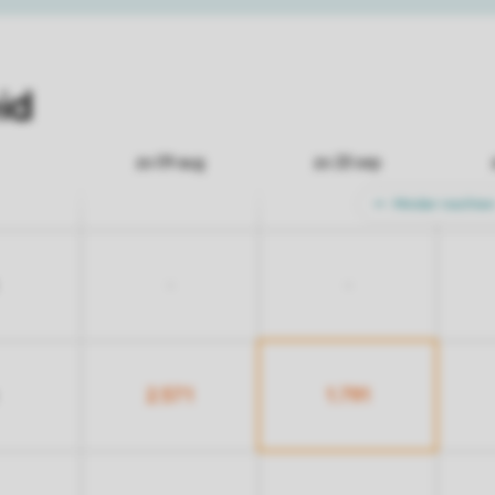
id
zo 09 aug
zo 20 sep
Minder nachte
-
-
2.571
1.791