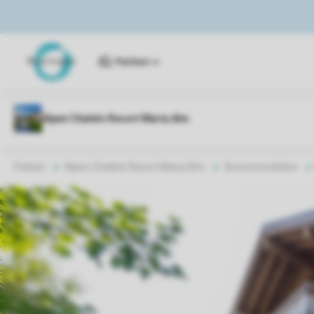
Parken
Parken
Alpen Chalets Resort Maria Alm
Accommodaties