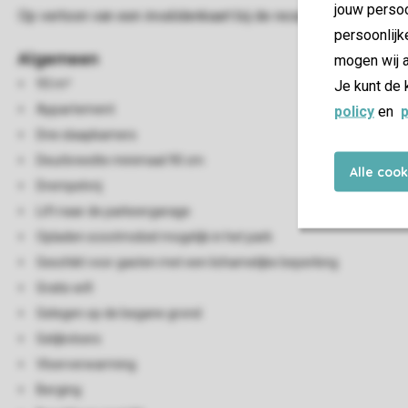
jouw persoo
Op vertoon van een invalidenkaart bij de receptie ontvang je 1
persoonlijk
Algemeen
mogen wij a
93 m²
Je kunt de 
Appartement
policy
en
p
Drie slaapkamers
Deurbreedte minimaal 90 cm
Alle coo
Drempelvrij
Lift naar de parkeergarage
Opladen scootmobiel mogelijk in het park
Geschikt voor gasten met een lichamelijke beperking
Gratis wifi
Gelegen op de begane grond
Gelijkvloers
Vloerverwarming
Berging