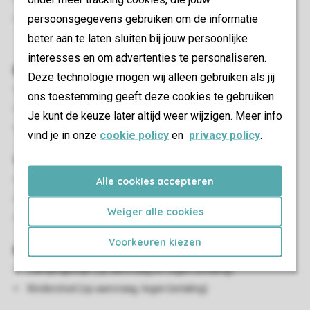
persoonsgegevens gebruiken om de informatie
Extra bedden op aanvraag (worden in de woonkamer
beter aan te laten sluiten bij jouw persoonlijke
geplaatst, voornamelijk geschikt voor kinderen)
interesses en om advertenties te personaliseren.
Buiten
Deze technologie mogen wij alleen gebruiken als jij
Balkon
ons toestemming geeft deze cookies te gebruiken.
Tuinstoelen
Je kunt de keuze later altijd weer wijzigen. Meer info
Parkeerplek voor één auto in de parkeergarage
vind je in onze
cookie policy
en
privacy policy
.
Woon-/eetkamer
Zithoek
Alle cookies accepteren
Eethoek
Weiger alle cookies
Smart-tv
Voorkeuren kiezen
Kindervoorzieningen
Campingbedje (op aanvraag en tegen betaling)
Kinderstoel (op aanvraag, tegen betaling)