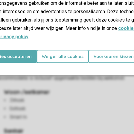
nsgegevens gebruiken om de informatie beter aan te laten sluit
e interesses en om advertenties te personaliseren. Deze techno
lleen gebruiken als jij ons toestemming geeft deze cookies te g
keuze later altijd weer wijzigen. Meer info vind je in onze
cookie
rivacy policy
.
nkamer is voorzien van smart-tv en een aparte eethoek. In de ke
kies accepteren
Weiger alle cookies
Voorkeuren kiezen
apkamers, waarvan 2 beneden en 4 boven. Alle slaapkamers besch
en wasmachine en een wasdroger. Buiten vind je een tuin met terr
e accommodatie is inclusief opgemaakte bedden bij aankomst.
Woon-/eetkamer
Zithoek
Eethoek
Smart-tv
Sanitair