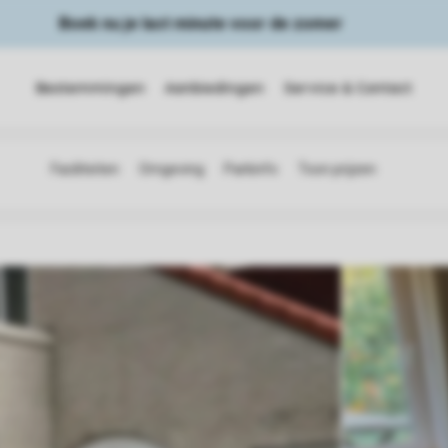
Boek nu je last minute voor de zomer
Bestemmingen
Aanbiedingen
Service & Contact