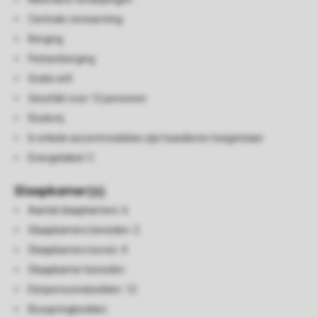
Centrale verwarming
Berging
Fietsenberging
Gratis wifi
Geschikt voor 12 personen
Rookvrij
In enkele accommodaties zijn huisdieren toegestaan
Energielabel: C
Slaapkamer(s)
Aantal slaapkamers: 6
Slaapkamers beneden: 2
Slaapkamers boven: 4
Slaapkamer beneden
Eénpersoonsbedden: 12
Boxspringbedden