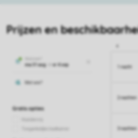
Prijzen en beschikbaarhe
1 nacht
2 nachten
3 nachten