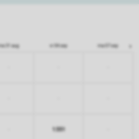
ma 31 aug
vr 04 sep
ma 07 sep
-
-
-
-
-
-
1.551
-
-