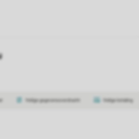
y
at
Veilige gegevensoverdracht
Veilige betaling