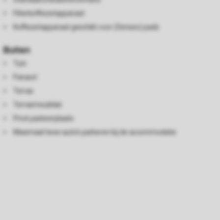
Filterkoffiezetapparaat
Koffiezetapparaat geschikt voor (Senseo) pads
Buiten
Tuin
Parasol
Terras
Terrasmeubilair
Privé parkeerplaats
Maximaal twee auto's parkeren bij de accommodatie