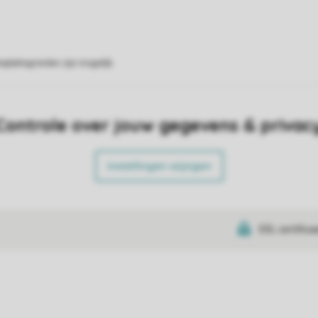
eplattegronden zijn mogelijk.
Controle over jouw gegevens & privac
Instellingen wijzigen
SSL certifica