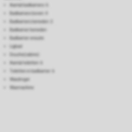
Aantal badkamers: 6
Badkamers boven: 4
Badkamers beneden: 2
Badkamer beneden
Badkamer ensuite
Ligbad
Douche(cabine)
Aantal toiletten: 6
Toiletten in badkamer: 6
Wasdroger
Wasmachine