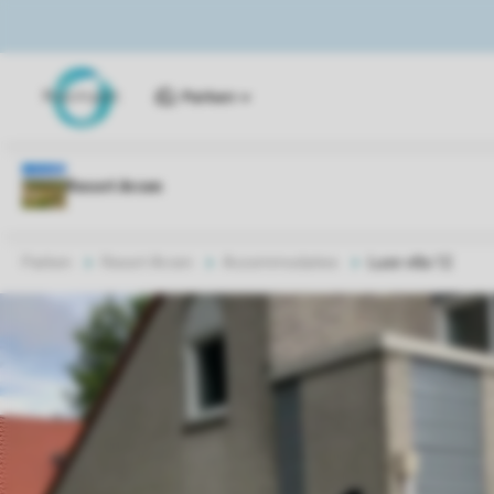
Parken
Parken
Resort Arcen
Accommodaties
Luxe villa 12