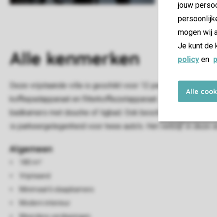
jouw persoo
persoonlijk
mogen wij a
Je kunt de 
Alle
kenmerken
policy
en
p
Deze vrijstaande villa is geschikt voor 12 personen. De woo
Alle coo
koffiepadapparaat en filterkoffiezetapparaat.. Er zijn 6 sla
badkamers met douche of ligbad. Ook beschikt de villa over e
is parkeergelegenheid voor twee auto's. Het verblijf in dez
Algemeen
180 m²
Vrijstaand
Minimaal 6 slaapkamers
Modern interieur
Meerdere verdiepingen