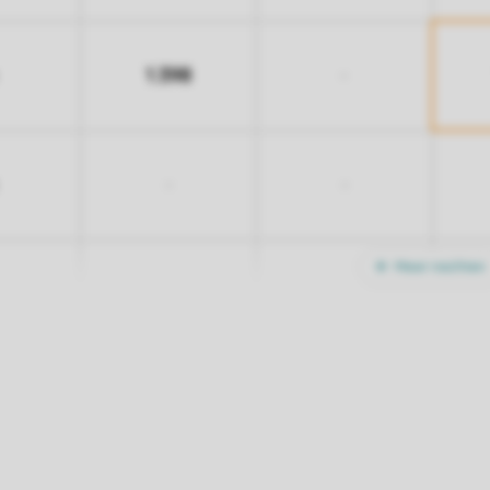
1.398
-
-
-
Meer nachten