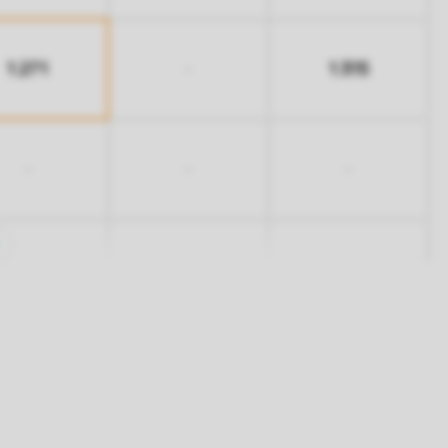
1.271
1.315
-
-
-
-