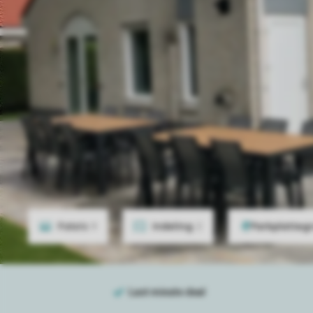
Foto's
9
Indeling
2