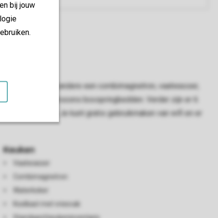
en bij jouw
logie
ebruiken.
uken vind je onder andere een combimagnetron, vaatwasser,
ikken over 2 eenpersoons boxspringbedden. Verder zijn er 6
as en meubilair. Je kunt gratis gebruikmaken van wifi en er
Keuken
Vaatwasser
Combimagnetron
Waterkoker
Koelkast met vriesvak
Standaard keukeninventaris