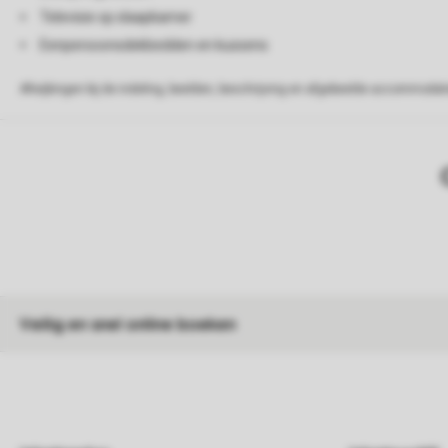
Televisie op slaapkamer
Eenpersoonsdekbedden en kussens
Afwijkingen bij de indeling, beelden, beschrijving en afgebeelde accommodati
Veilig en snel online boeken