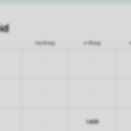
id
ma 24 aug
vr 28 aug
-
-
-
-
1.409
-