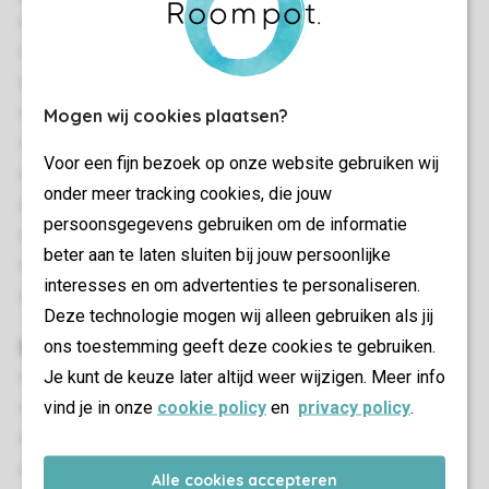
40 m²
Vrijstaand
Minimaal 2 slaapkamers
Mogen wij cookies plaatsen?
Modern interieur
Gelijkvloers
Voor een fijn bezoek op onze website gebruiken wij
Centrale verwarming
onder meer tracking cookies, die jouw
Gratis wifi
persoonsgegevens gebruiken om de informatie
Geschikt voor 4 personen
beter aan te laten sluiten bij jouw persoonlijke
Rookvrij
interesses en om advertenties te personaliseren.
In enkele accommodaties zijn huisdieren toegestaan
Deze technologie mogen wij alleen gebruiken als jij
Slaapkamer(s)
ons toestemming geeft deze cookies te gebruiken.
Je kunt de keuze later altijd weer wijzigen. Meer info
Aantal slaapkamers: 2
vind je in onze
cookie policy
en
privacy policy
.
Slaapkamers beneden: 2
Slaapkamer beneden
Eénpersoonsbedden: 4
Alle cookies accepteren