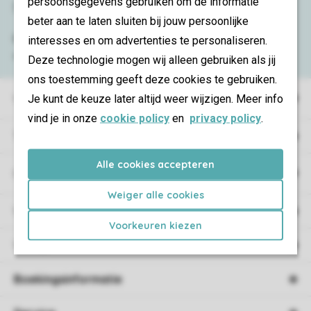
persoonsgegevens gebruiken om de informatie
Service & contact
beter aan te laten sluiten bij jouw persoonlijke
Bekijk de
veelgestelde vragen
of neem
interesses en om advertenties te personaliseren.
contact op met het
Contact Center
.
Deze technologie mogen wij alleen gebruiken als jij
ons toestemming geeft deze cookies te gebruiken.
Vakantieparken
Je kunt de keuze later altijd weer wijzigen. Meer info
vind je in onze
cookie policy
en
privacy policy
.
Type vakantie
Alle cookies accepteren
Campings
Weiger alle cookies
Vakantieverblijf
Voorkeuren kiezen
Verblijf
Boekingsinformatie