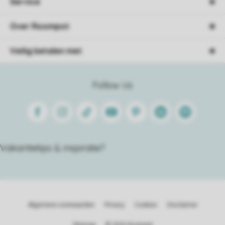
Service
Over Roompot
Veilig betalen met
Follow Us
Facebook
Instagram
Tiktok
Youtube
Pinterest
Linkedin
Spotify
Vakantietips & inspiratie?
Algemene voorwaarden
Privacy
Cookies
Disclaimer