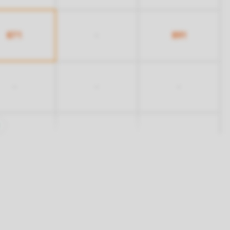
871
891
-
-
-
-