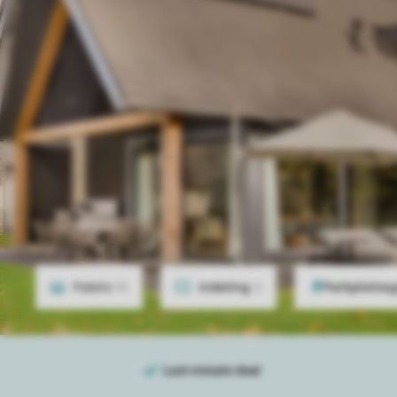
Foto's
14
Indeling
2