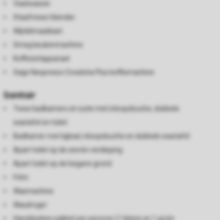
Vaatwasser
Staafmixer/blender
Wijnklimaatkast
Smeg keukenmachine
Koffiezetapparaat
Sage Nespresso Creatista Plus koffiemachine
Sanitair
Twee badkamers en suite met inloopdouche, dubbele
wastafel en toilet
Badkamer met ligbad, inloopdouche en dubbele wastafel
Apart toilet op de eerste verdieping
Apart toilet op de begane grond
Föhn
Wasmachine
Wasdroger
Handdoeken pakket per persoon (1 kleine en 1 grote