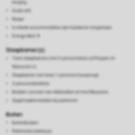
berging
Gratis wifi
Kluisje
In enkele accommodaties zijn huisdieren toegestaan
Energy label: A
Slaapkamer(s)
Twee slaapkamers met 2-persoonsbed, softtopper en
flatscreen-tv
Slaapkamer met twee 1-persoons boxsprings
2-persoonsbedstee
Bedden voorzien van dekbedden en hoofdkussens
Opgemaakte bedden bij aankomst
Buiten
Buitenkeuken
Elektrische barbecue