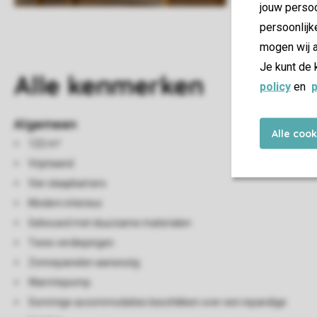
jouw persoo
persoonlijk
mogen wij a
Je kunt de 
Alle
kenmerken
policy
en
p
Algemeen
Alle coo
122 m²
Vrijstaand
Vier slaapkamers
Modern interieur
Gebouwd met duurzame materialen
Twee verdiepingen
Zonnepanelen aanwezig
Warmtepomp
Sommige accommodaties beschikken over een inpandige