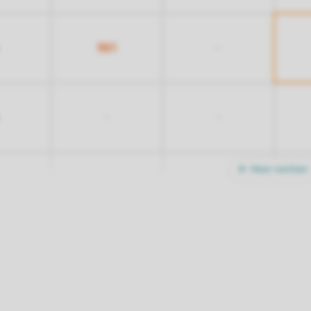
961
-
-
-
Meer nachten