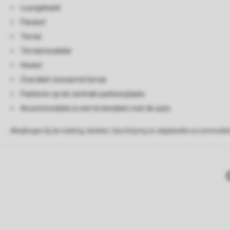
Loungebank
Parasol
Terras
Terrasmeubilair
Heater
Overdekt verwarmd terras
Parkeren op de centrale parkeerplaats
Accommodatie is niet te bereiken met de auto
Afwijkingen bij de indeling, beelden, beschrijving en afgebeelde accommodati