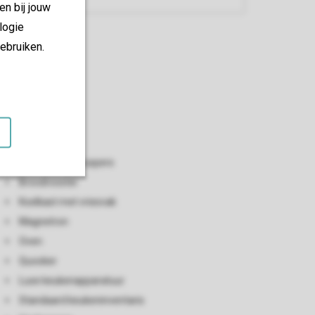
en bij jouw
logie
ebruiken.
Keuken
Open keuken
Elektrische citruspers
Broodrooster
Koelkast met vriesvak
Magnetron
Oven
Quooker
Luxe keukenapparatuur
Standaard keukeninventaris