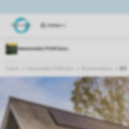
Parken
Parken
Vakantievilla's PUUR Exloo
Accommodaties
8CE