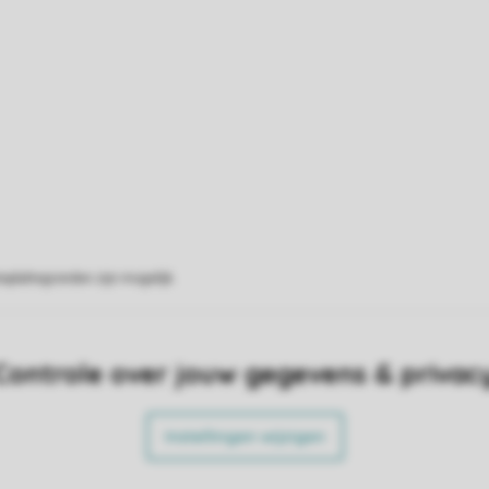
eplattegronden zijn mogelijk.
Controle over jouw gegevens & privac
Instellingen wijzigen