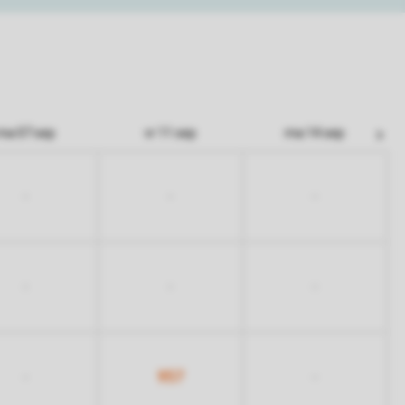
ma 07 sep
vr 11 sep
ma 14 sep
-
-
-
-
-
-
957
-
-