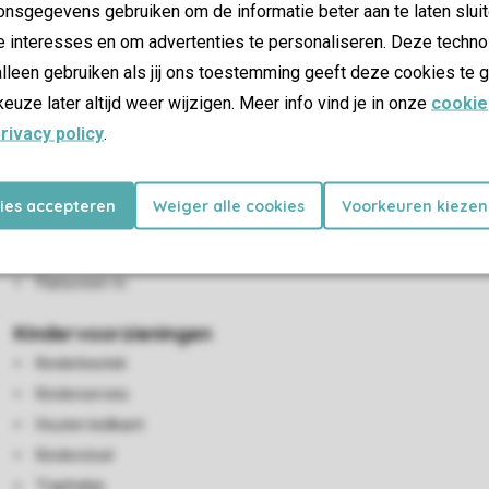
nsgegevens gebruiken om de informatie beter aan te laten sluit
e interesses en om advertenties te personaliseren. Deze techno
lleen gebruiken als jij ons toestemming geeft deze cookies te g
keuze later altijd weer wijzigen. Meer info vind je in onze
cookie
rivacy policy
.
Woon-/eetkamer
kies accepteren
Weiger alle cookies
Voorkeuren kiezen
Zithoek
Eethoek
Flatscreen-tv
Kindervoorzieningen
Kinderbestek
Kinderservies
Houten ledikant
Kinderstoel
Traphekje