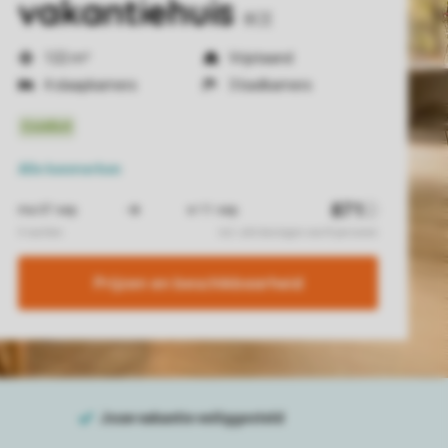
vakantiehuis
8CE
122 m²
Vrijstaand
4 slaapkamers
3 badkamers
Alle
kenmerken
Prijzen en beschikbaarheid