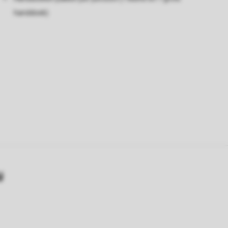
handdoek)
y