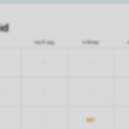
id
ma 31 aug
vr 04 sep
-
-
-
-
887
-