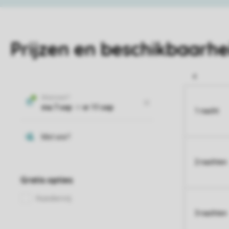
Prijzen en beschikbaarhe
1 nacht
2 nachten
3 nachten