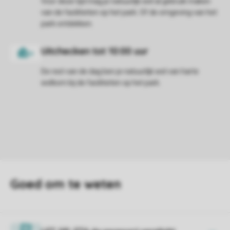
Voor deze tijd mag je natuurlijk wel al gebruik maken
van de faciliteiten op het park. Of de omgeving van het
park ontdekken.
De rest van de dag ben je natuurlijk wel van harte
welkom bij de faciliteiten op het park.