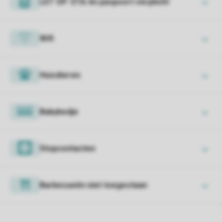
LET OP: ETA én paspoort verplicht
Wifi
Huisdieren
Babybedje
Stopcontacten
Barbecueën niet toegestaan