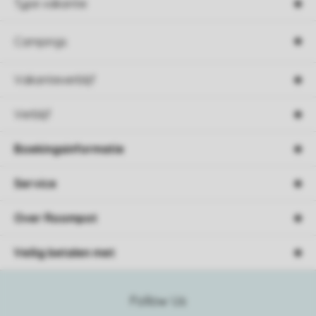
Type vakantie
Campings
Vakantieverblijf
Verblijf
Boekingsinformatie
Service
Over Roompot
Veilig betalen met
Follow Us