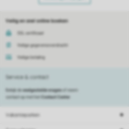
Veilig en snel online boeken
SSL certificaat
Veilige gegevensoverdracht
Veilige betaling
Service & contact
Bekijk de
veelgestelde vragen
of neem
contact op met het
Contact Center
.
Vakantieparken