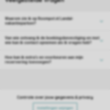
Waarom zie ik op Roompot.nl Landal-
vakantieparken?
Van wie ontvang ik de boekingsbevestiging en met
wie kan ik contact opnemen als ik vragen heb?
Hoe kan ik extra's en voorkeuren aan mijn
reservering toevoegen?
Controle over jouw gegevens & privacy
Instellingen wijzigen