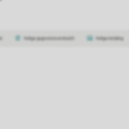
at
Veilige gegevensoverdracht
Veilige betaling