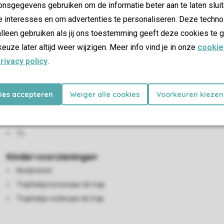
nsgegevens gebruiken om de informatie beter aan te laten sluit
woonkamer is een zithoek en eethoek. De keuken heeft een vaatw
e interesses en om advertenties te personaliseren. Deze techno
rs met elk 2 eenpersoonsbedden. Beide slaapkamers hebben een 
lleen gebruiken als jij ons toestemming geeft deze cookies te g
vloerverwarming en gratis wifi. Er is plek voor 1 auto op de centr
keuze later altijd weer wijzigen. Meer info vind je in onze
cookie
 (tegen betaling).In sommige woningen van dit type zijn 2 hon
rivacy policy
.
Woon-/eetkamer
kies accepteren
Weiger alle cookies
Voorkeuren kiezen
Zithoek
Eethoek
Tv
Kindervoorzieningen
Kinderstoel
Traphekje bovenaan de trap
Traphekje onderaan de trap