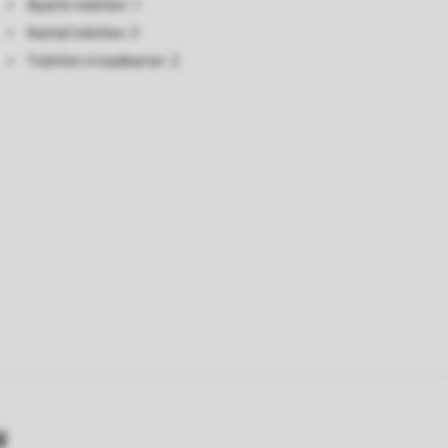
Aparte toiletten: 1
Aantal toiletten: 3
Toiletten in badkamer: 2
y