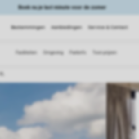
Boek nu je last minute voor de zomer
Bestemmingen
Aanbiedingen
Service & Contact
XL