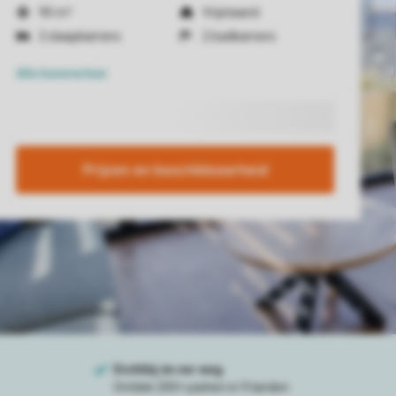
90 m²
Vrijstaand
2 slaapkamers
2 badkamers
Alle
kenmerken
Prijzen en beschikbaarheid