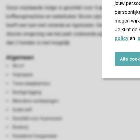
jouw persoo
Deze vrijstaande lodge is geschikt voor 4 personen. In de 
persoonlijk
koffiecupmachine en waterkoker. Boven zijn er 2 slaapkame
mogen wij a
heeft een tuin met veranda en ligstoelen. De hele lodge heeft 
Je kunt de 
directe omgeving van het park voldoende parkeergelegenheid
policy
en
p
dan 2 honden is niet mogelijk.
Algemeen
Alle coo
90 m²
Vrijstaand
Twee slaapkamers
Rustige ligging
Meerdere verdiepingen
Gratis wifi
Geschikt voor 4 personen
Rookvrij
Huisdieren toegestaan