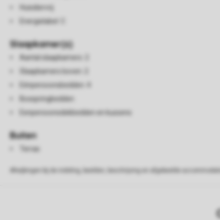
Huisdiervrij
Energielabel: C
Slaapkamer(s)
Aantal slaapkamers: 2
Slaapkamers boven: 2
Eénpersoonsbedden: 4
Boxspringbedden
Eenpersoonsdekbedden en kussens
Buiten
Terras
Afwijkingen bij de indeling, beelden, beschrijving en afgebeelde accommodati