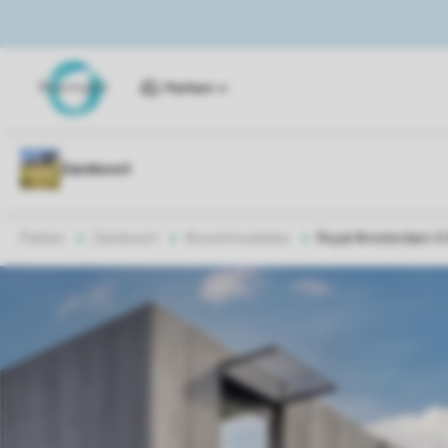
Parken
Parken
Zandvoort
Accommodaties
Royal Amsterdam 4 