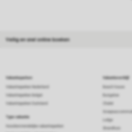
Veilig en snel online boeken
Vakantieparken
Vakantieverblijf
Vakantieparken Nederland
Beach house
Vakantieparken België
Bungalow
Vakantieparken Duitsland
Chalet
Groepsaccommod
Type vakantie
Lodge
Huisdiervriendelijke vakantieparken
Strandhuis