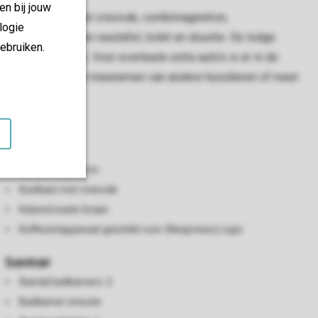
en bij jouw
asser, koelkast met vriesvak, combimagnetron,
logie
badkamer met een wastafel, toilet en douche. De lodge
ebruiken.
ale parkeerplaats. Voor eventuele extra auto’s is er in de
den toegestaan. Het meenemen van andere huisdieren of meer
Keuken
Vaatwasser
Combimagnetron
Koelkast met vriesvak
Kokend water kraan
Koffiezetapparaat geschikt voor (Nespresso) cups
Sanitair
Aantal badkamers: 2
Badkamer ensuite