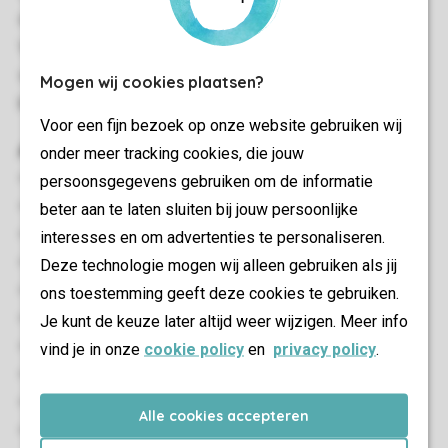
wifi. Er is plek voor 1 auto op de centrale parkeerplaats.
Voor eventuele extra auto’s is er in de directe omgeving
van het park voldoende parkeergelegenheid (tegen
Mogen wij cookies plaatsen?
betaling).
Voor een fijn bezoek op onze website gebruiken wij
Algemeen
onder meer tracking cookies, die jouw
110 m²
persoonsgegevens gebruiken om de informatie
Vrijstaand
beter aan te laten sluiten bij jouw persoonlijke
Twee slaapkamers
interesses en om advertenties te personaliseren.
Rustige ligging
Deze technologie mogen wij alleen gebruiken als jij
Meerdere verdiepingen
ons toestemming geeft deze cookies te gebruiken.
Gratis wifi
Je kunt de keuze later altijd weer wijzigen. Meer info
Geschikt voor 6 personen
vind je in onze
cookie policy
en
privacy policy
.
Rookvrij
Huisdiervrij
Alle cookies accepteren
Energielabel: B