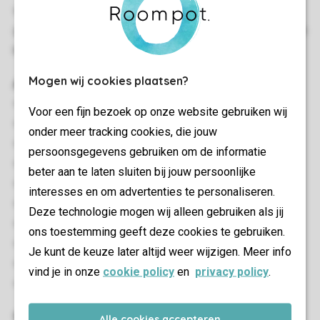
verblijf maak je gratis gebruik van wifi. Let op: de
getoonde foto's zijn voorbeelden. Getoonde voorzieningen
kunnen evt. los bijgeboekt worden
Mogen wij cookies plaatsen?
Algemeen
84 m²
Voor een fijn bezoek op onze website gebruiken wij
Vrijstaand
onder meer tracking cookies, die jouw
Twee slaapkamers
persoonsgegevens gebruiken om de informatie
Meerdere verdiepingen
beter aan te laten sluiten bij jouw persoonlijke
Vloerverwarming in woonkamer
interesses en om advertenties te personaliseren.
Gratis wifi
Deze technologie mogen wij alleen gebruiken als jij
Geschikt voor 4 personen
ons toestemming geeft deze cookies te gebruiken.
Rookvrij
Je kunt de keuze later altijd weer wijzigen. Meer info
In enkele accommodaties zijn huisdieren toegestaan
vind je in onze
cookie policy
en
privacy policy
.
Energielabel: B
Slaapkamer(s)
Alle cookies accepteren