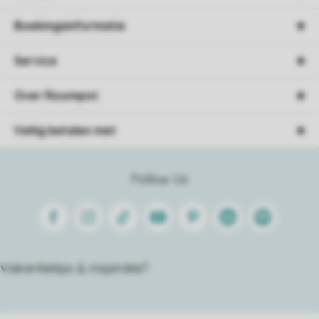
Boekingsinformatie
Service
Over Roompot
Veilig betalen met
Follow Us
Facebook
Instagram
Tiktok
Youtube
Pinterest
Linkedin
Spotify
Vakantietips & inspiratie?