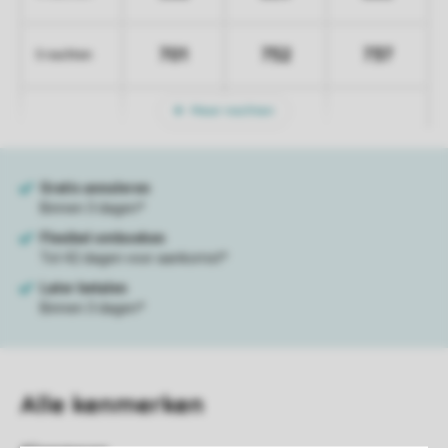
701
752
737
5 nachten
Meer nachten
Alle
kenmerken