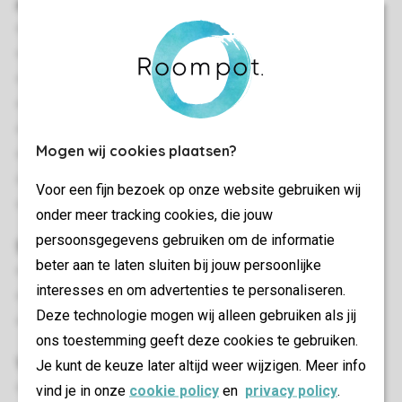
Algemeen
58 m²
Geschakeld
Twee slaapkamers
Rustige ligging
Gelijkvloers
Mogen wij cookies plaatsen?
Geschikt voor 4 personen
Rookvrij
Voor een fijn bezoek op onze website gebruiken wij
In enkele accommodaties zijn honden toegestaan
onder meer tracking cookies, die jouw
persoonsgegevens gebruiken om de informatie
Slaapkamer(s)
beter aan te laten sluiten bij jouw persoonlijke
Twee slaapkamers met twee 1-persoons boxsprings
interesses en om advertenties te personaliseren.
Bedden voorzien van dekbedden en hoofdkussens
Deze technologie mogen wij alleen gebruiken als jij
Extra lange bedden (210 cm)
ons toestemming geeft deze cookies te gebruiken.
Woon-/eetkamer
Je kunt de keuze later altijd weer wijzigen. Meer info
Zithoek
vind je in onze
cookie policy
en
privacy policy
.