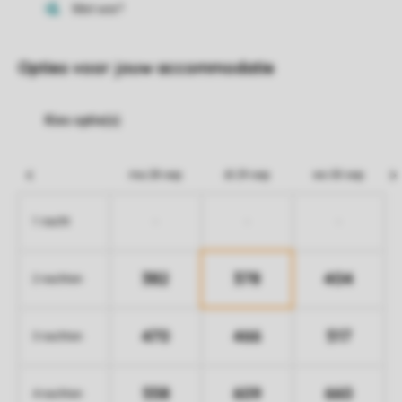
Opties voor jouw accommodatie
ma 28 sep
di 29 sep
wo 30 sep
-
-
-
1 nacht
382
378
404
2 nachten
470
466
517
3 nachten
558
609
660
4 nachten