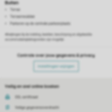
Buiten
Terras
Terrasmeubilair
Parkeren op de centrale parkeerplaats
Afwijkingen bij de indeling, beelden, beschrijving en afgebeelde
accommodatieplattegronden zijn mogelijk.
Controle over jouw gegevens & privacy
Instellingen wijzigen
Veilig en snel online boeken
SSL certificaat
Veilige gegevensoverdracht