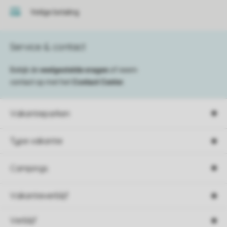
Veilige betaling
Service & contact
Bekijk de
veelgestelde vragen
of neem
contact op met het
Contact Center
.
Vakantieparken
Type vakantie
Campings
Vakantieverblijf
Verblijf