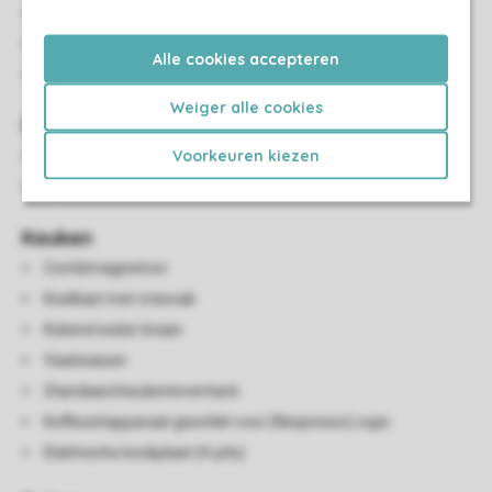
Eethoek
Vloerverwarming
Alle cookies accepteren
Smart-tv
Weiger alle cookies
Sanitair
Voorkeuren kiezen
Badkamer met inloopdouche en wastafel
Apart toilet
Keuken
Combimagnetron
Koelkast met vriesvak
Kokend water kraan
Vaatwasser
Standaard keukeninventaris
Koffiezetapparaat geschikt voor (Nespresso) cups
Elektrische kookplaat (4-pits)