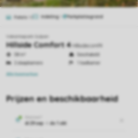
Indeling
1
Foto's
10
Vakantiepark Gulpen
Hillside Comfort 4
Hillsidecomf4
58 m²
Geschakeld
2 slaapkamers
1 badkamer
Alle
kenmerken
Prijzen en beschikbaarheid